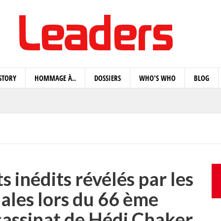
STORY
HOMMAGE À..
DOSSIERS
WHO'S WHO
BLOG
 inédits révélés par les
ales lors du 66 ème
ssassinat de Hédi Chaker