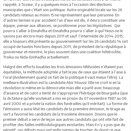
rappelé, à Tozeur, il y a quelques mois à l’occasion des élections
municipales que c’était son politique. Autre originalité locale sur les 26
candidats retenus au moins 15 ne représentent que leur personne. En
d’autres termes si par accident l’un d’eux est élu, il devra constituer une
équipe, penser aux alliances, se positionner pour les législatives…Qui
pourra s’allier à Ennahdha et Ennahdha pourra s’allier à qui? Nous ne le
savons pas encore mais depuis 2011 et sauf l’intermède de 2014-2015,
elle a toujours été présente au gouvernement! Sur les 26 candidats 14 ont
occupé de hautes fonctions depuis 2011, de président de la république à
gouverneur et ministre, le plus souvent dans une coalition hétéroclite,
Troika ou Nida-Ennhadha actuellement.
Malgré des efforts louables les trois émissions télévisées n’étaient pas
équitables, la méthode adoptée a fait le jeu de ceux qui étaient à l’aise à
l’oral (évidemment quand on fait de la politique il vaut mieux l’être). La
meilleure illustration est la candidate Abir Moussi. Elle ne croit ni en la
révolution ni même en la démocratie mais elle a parlé avec beaucoup
d'aisance et de culot a tenté de s'approprier l'héritage de Bourguiba (que
la dictature qu'elle soutenait a mis en prison du 07 novembre 1987 au 06
avril 2000 et a privée la nation des funérailles qu'il méritait). La forme de
l'émission a aussi lésé les candidats de la première émission, le tirage au
sort a favorisé les candidats de la troisième émission. Disons que le
premier débat a servi de leçon aux autres candidats qui ont vite fait de
profiter des failles méthodologiques existantes. Mais il n’y a pas que du
négatif, ces débats nous ont enfin permis de toucher du doigt ce que