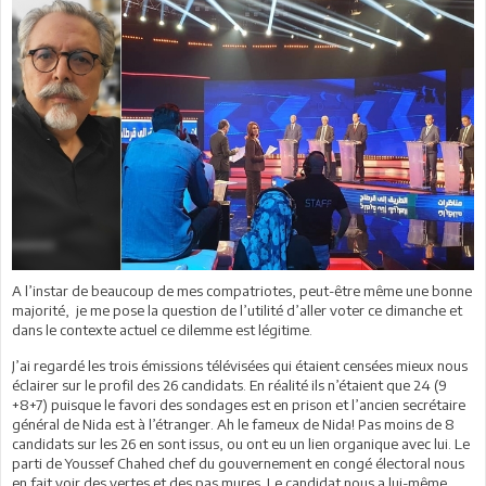
A l’instar de beaucoup de mes compatriotes, peut-être même une bonne
majorité, je me pose la question de l’utilité d’aller voter ce dimanche et
dans le contexte actuel ce dilemme est légitime.
J’ai regardé les trois émissions télévisées qui étaient censées mieux nous
éclairer sur le profil des 26 candidats. En réalité ils n’étaient que 24 (9
+8+7) puisque le favori des sondages est en prison et l’ancien secrétaire
général de Nida est à l’étranger. Ah le fameux de Nida! Pas moins de 8
candidats sur les 26 en sont issus, ou ont eu un lien organique avec lui. Le
parti de Youssef Chahed chef du gouvernement en congé électoral nous
en fait voir des vertes et des pas mures. Le candidat nous a lui-même