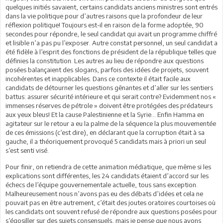
quelques initiés savaient, certains candidats anciens ministres sont entrés
dans la vie politique pour d’autres raisons que la profondeur de leur
réflexion politique! Toujours est-il en raison de la forme adoptée, 90
secondes pour répondre, le seul candidat qui avait un programme chiffré
et lisible n’a pas pu l’exposer. Autre constat personnel, un seul candidat a
été fidèle à l’esprit des fonctions de président de la république telles que
définies la constitution. Les autres au lieu de répondre aux questions
posées balançaient des slogans, parfois des idées de projets, souvent
incohérentes et inapplicables. Dans ce contexte il était facile aux
candidats de détourner les questions gênantes et d’aller sur les sentiers
battus: assurer sécurité intérieure et qui serait contre? Evidemment nos «
immenses réserves de pétrole » doivent être protégées des prédateurs
aux yeux bleus! Et la cause Palestinienne et la Syrie… Enfin Hamma en
agitateur sur le retour a eu la palme de la séquence la plus mouvementée
de ces émissions (c’est dire), en déclarant que la corruption était à sa
gauche, il a théoriquement provoqué 5 candidats mais à priori un seul
s’est senti visé.
Pour finir, on retiendra de cette animation médiatique, que même si les
explications sont différentes, les 24 candidats étaient d’accord sur les
échecs de l’équipe gouvernementale actuelle, tous sans exception.
Malheureusement nous n’avons pas eu des débats d’idées et cela ne
pouvait pas en être autrement, c’était des joutes oratoires courtoises où
les candidats ont souvent refusé de répondre aux questions posées pour
s’égosiller sur des sujets consensuels, mais je pense que nous avons