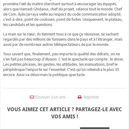
promène l’œil du maître cherchant surtout à encourager les équipes,
alors que Hamadi Ghidaoui, chef du projet, relance tout le monde. Chef
de Com, Ilyès Jarraya veille au respect du code communication adopté,
c’est-à-dire, point de coulisses, point de fuites. Uniquement, le plateau,
les candidats et les questions.
La main sur le cœur, ils tiennent tous à ce que ça réussisse, se sachant
regardés par des millions de Tunisiens dans le pays et à l’étranger, mais
aussi par de nombreux autres téléspectateurs de par le monde.
Tous savent que, finalement, peu importe la qualité des débats, on ne
s’en fait pas beaucoup d’illusion. C’est le spectacle qui compte : le show.
Les petites phrases, les gestes, les attitudes, les insinuations, bref le
périphérique l’emporte sur l’essentiel. C'est qu'on retiendra le plus. Et
encore. Ainsi va désormais la politique-spectacle.
Envoyer à un ami
Imprimer
VOUS AIMEZ CET ARTICLE ? PARTAGEZ-LE AVEC
VOS AMIS !