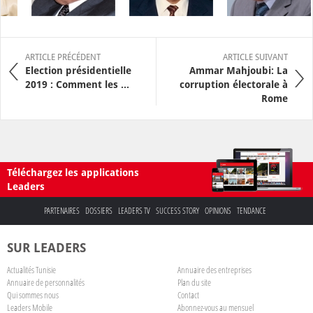
ARTICLE PRÉCÉDENT
ARTICLE SUIVANT
Election présidentielle
Ammar Mahjoubi: La
2019 : Comment les ...
corruption électorale à
Rome
Téléchargez les applications
Leaders
PARTENAIRES
DOSSIERS
LEADERS TV
SUCCESS STORY
OPINIONS
TENDANCE
SUR LEADERS
Actualités Tunisie
Annuaire des entreprises
Annuaire de personnalités
Plan du site
Qui sommes nous
Contact
Leaders Mobile
Abonnez-vous au mensuel