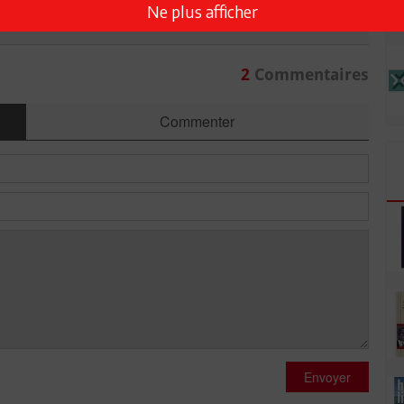
Ne plus afficher
R CET ARTICLE
2
Commentaires
Commenter
Envoyer