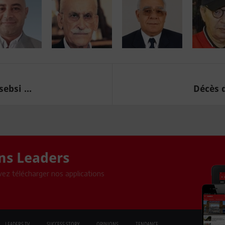
ebsi ...
Décès 
ons Leaders
ez télécharger nos applications
LEADERS TV
SUCCESS STORY
OPINIONS
TENDANCE