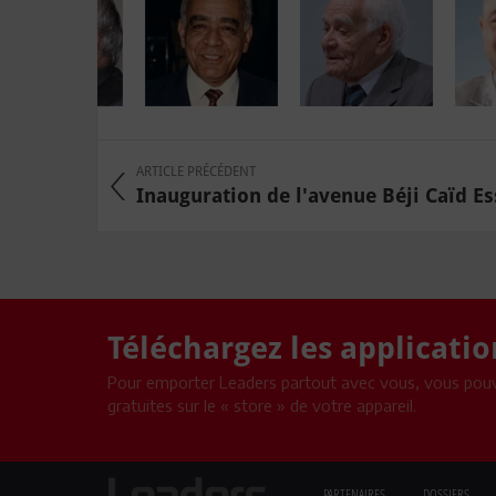
ARTICLE PRÉCÉDENT
Inauguration de l'avenue Béji Caïd Ess
Téléchargez les applicati
Pour emporter Leaders partout avec vous, vous pouv
gratuites sur le « store » de votre appareil.
PARTENAIRES
DOSSIERS