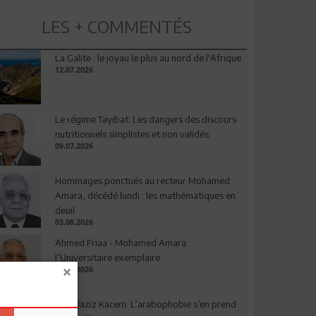
LES + COMMENTÉS
La Galite : le joyau le plus au nord de l'Afrique
12.07.2026
Le régime Tayibat: Les dangers des discours
nutritionnels simplistes et non validés
09.07.2026
Hommages ponctués au recteur Mohamed
Amara, décédé lundi : les mathématiques en
deuil
03.08.2026
Ahmed Friaa - Mohamed Amara:
l’Universitaire exemplaire
04.08.2026
Abdelaziz Kacem: L’arabophobie s’en prend