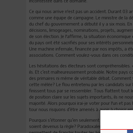
incontestée dans ce domaine.
Ce qui nous arrive n'est pas un accident. Durant 03
comme une équipe de campagne. Le ministre de la dé
du chef du gouvernement a débuté il y a six mois. En 
décisions, limogeages, nominations, projets, augmenta
de son élection. Je l'affirme, la situation économique
du pays ont été sacrifiés pour ses intérêts personnels
Une machine infernale, financée par nos impôts, a été m
associations. Comment voulez-vous dans ces conditio
Les hésitations des électeurs sont compréhensibles. 
ils. Et c’est malheureusement probable. Notre pays c
des primaires ni même de véritable débat. Comment
cette mêlée? Le flou entretenu par les candidats sur l
finissent tous par se ressembler. Tous flattent tout 
de position claire sur les sujets importants, ils ne nou
majorité. Alors pourquoi irai-je voter pour l'un et p
tour nous risquons d’être amenés à avoir à choisir ent
Pourquoi s’étonner qu’en seulement 04 jours de camp
soient devenus la règle? Paradoxalement, à moins de 
permettent de franchir toutes les lignes rouges? Est-c