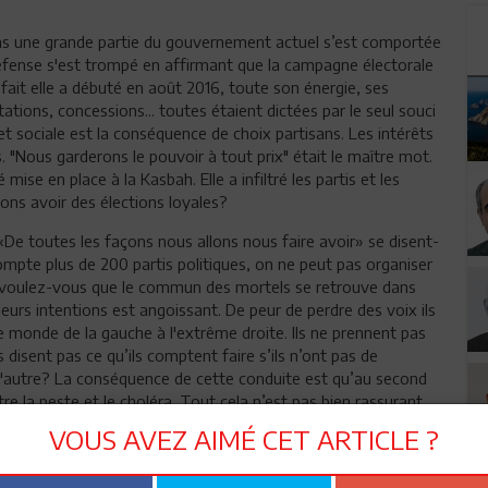
 ans une grande partie du gouvernement actuel s’est comportée
fense s'est trompé en affirmant que la campagne électorale
fait elle a débuté en août 2016, toute son énergie, ses
tions, concessions... toutes étaient dictées par le seul souci
 et sociale est la conséquence de choix partisans. Les intérêts
. "Nous garderons le pouvoir à tout prix" était le maître mot.
ise en place à la Kasbah. Elle a infiltré les partis et les
ns avoir des élections loyales?
«De toutes les façons nous allons nous faire avoir» se disent-
ompte plus de 200 partis politiques, on ne peut pas organiser
 voulez-vous que le commun des mortels se retrouve dans
eurs intentions est angoissant. De peur de perdre des voix ils
le monde de la gauche à l'extrême droite. Ils ne prennent pas
s disent pas ce qu’ils comptent faire s’ils n’ont pas de
as l'autre? La conséquence de cette conduite est qu’au second
re la peste et le choléra. Tout cela n’est pas bien rassurant.
VOUS AVEZ AIMÉ CET ARTICLE ?
agne, les dérapages, les dénonciations et les coups bas
10 jours du premier tour, ceux qui sont encore en liberté se
e l'effet du score prédit au candidat populiste en prison qui