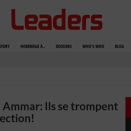
STORY
HOMMAGE À..
DOSSIERS
WHO'S WHO
BLOG
Ammar: Ils se trompent
lection!