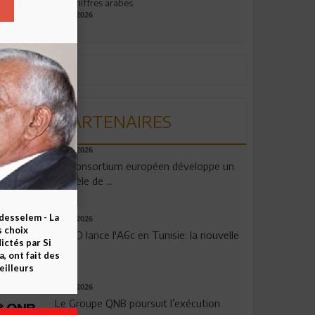
aux chiffres arabes
09.07.2026
PARTENAIRES
06.08.2026
Un consortium européen développe un
modèle de ...
esselem - La
04.08.2026
s choix
OPPO lance l'A6c en Tunisie: la nouvelle
ctés par Si
...
 ont fait des
eilleurs
29.07.2026
Le Groupe QNB poursuit l’exécution