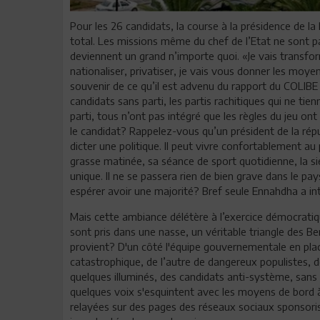
Pour les 26 candidats, la course à la présidence de 
total. Les missions même du chef de l’Etat ne sont p
deviennent un grand n’importe quoi. «Je vais transforme
nationaliser, privatiser, je vais vous donner les moyen
souvenir de ce qu’il est advenu du rapport du COLIBE e
candidats sans parti, les partis rachitiques qui ne t
parti, tous n’ont pas intégré que les règles du jeu o
le candidat? Rappelez-vous qu’un président de la rép
dicter une politique. Il peut vivre confortablement au
grasse matinée, sa séance de sport quotidienne, la si
unique. Il ne se passera rien de bien grave dans le p
espérer avoir une majorité? Bref seule Ennahdha a inté
Mais cette ambiance délétère à l’exercice démocratiqu
sont pris dans une nasse, un véritable triangle des Be
provient? D'un côté l'équipe gouvernementale en place
catastrophique, de l’autre de dangereux populistes, 
quelques illuminés, des candidats anti-système, sans 
quelques voix s'esquintent avec les moyens de bord à
relayées sur des pages des réseaux sociaux sponsori