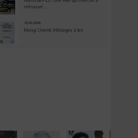
Hammam-Lif: Une ville qui cherche à
retrouver ...
10.03.2026
Mongi Chemli: Mélanges à lire