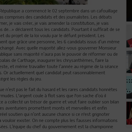
la République a commencé le 02 septembre dans un cafouillage
as comprises des candidats et des journalistes. Les débats
r, je vais créer, je vais amender la constitution, je vais
s de…» déclarent tous les candidats. Pourtant il suffirait de se
t du projet de la loi voulu par le défunt président. Les
iennent que grâce une personne, les 6 candidats issus d’un même
nt changé. Avec quelle majorité allez-vous gouverner Monsieur
ublique sans majorité n’aura pas le pouvoir de réformer ou de
 palais de Carthage, inaugurer les chrysanthèmes, faire la
este, et même travailler toute l’année au régime de la séance
ays. Or actuellement quel candidat peut raisonnablement
gré les règles du jeu.
e n’est pas le fait du hasard et les rares candidats honnêtes
rmudes. L'argent coule à flot sans que l'on sache d’où il
 a collecté un trésor de guerre et veut faire oublier son bilan
des aventuriers promettent monts et merveilles et enfin
réel soutien qui n’ont aucune chance si ce n'est grignoter
 vouloir exister. On ne compte plus les fausses informations
sées. L’équipe du chef du gouvernement est la championne