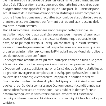
bien faire lorsqu’il a décidé de créer un organisme public indépendant
chargé de l’élaboration statistique avec des attributions claires et un
budget autonome appelée l’INS puisque d’une part la Tunisie dispose
actuellement d’un système d’élaboration statistique assez complet qui
touche à tous les domaines d’activités économique et sociale du pays et
d’autre part ce système est performant qui répond aux besoins de la
majorité des utilisateurs
Par ailleurs comme les données élaborées par cette prestigieuse
institution répondent aux qualités requises pour mesurer d’une façon
assez précise l'évolution de la croissance économique et sociale du
pays, on ne peut qu se réjouir lorsqu’on constate que les utilisateurs
locaux comme le gouvernement et les partenaires sociaux ainsi que les
organismes internationaux comme le FMI et la Banque Mondiale utilisent
ces données en toute confiance
Ce programme ambitieux n'a pu être entrepris et mené à bien que grâce
à la réunion de trois facteurs principaux qui sont en premier lieu le
dévouement des statisticiens qui ont réalisé des opérations statistiques
de grande envergure accomplies par des équipes spécialisées dans la
collecte des données ; vuent ensuite l'appui et le soutien moral et
financier de tous les ministres du plan de l'époque qui étaient conscient
que les progrès de la connaissance économique sont conditionnés par
une solide infrastructure statistique , sans oublier le dernier facteur
déterminant qui est le savoir faire que les experts de l'assistance
technique internationale et bilatérale ont communiqué à leur homologue
tunisiens.