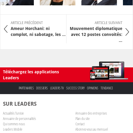
ARTICLE PRÉCÉDENT
ARTICLE SUIVANT
Ameur Horchani: ni
Mouvement diplomatique
complot, ni sabotage, les ...
avec 12 postes convoités:
...
Téléchargez les applications
Leaders
PARTENAIRES
DOSSIERS
LEADERS TV
SUCCESS STORY
OPINIONS
TENDANCE
SUR LEADERS
Actualités Tunisie
Annuaire des entreprises
Annuaire de personnalités
Plan du site
Qui sommes nous
Contact
Leaders Mobile
Abonnez-vous au mensuel