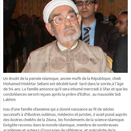
Un érudit de la pensée islamique, ancien mufti de la République, cheik
Mohamed Mokhtar Sellami est décédé lundi tard dans la soirée,à l’âge
de 94 ans. La famille annonce qu'il sera inhumé mercredi à Sfax et que les
condoléances seront reçues après la prière d'Edhor, au mausolée Sidi
Lakhmi.
Issu d'une famille sfaxienne qui a donné naissance au fil de siècles
successifs à d'illustres oulémas, médecins et juristes, il avait puisé auprès
des ilustres cheikhs de la Ziiuna, les fondements de la science islamique.
Exégète reconnu dans le monde islamique, membre de nombreuses
académies et auteurs d’ouvrages de référence, et spécialiste de la