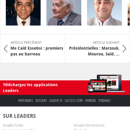
ARTICLE PRÉCÉDENT
ARTICLE SUIVANT
Me Caïd Essebsi : premiers
Présidentielles : Marzouk,
pas au barreau
Mourou, Saïd, ...
Téléchargez les applications
Leaders
PARTENAIRES
DOSSIERS
LEADERS TV
SUCCESS STORY
OPINIONS
TENDANCE
SUR LEADERS
Actualités Tunisie
Annuaire des entreprises