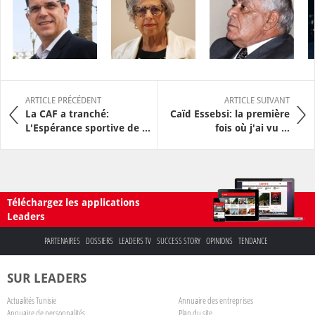
ARTICLE PRÉCÉDENT
ARTICLE SUIVANT
La CAF a tranché:
Caïd Essebsi: la première
L'Espérance sportive de ...
fois où j'ai vu ...
Téléchargez les applications
Leaders
PARTENAIRES
DOSSIERS
LEADERS TV
SUCCESS STORY
OPINIONS
TENDANCE
SUR LEADERS
Actualités Tunisie
Annuaire des entreprises
Annuaire de personnalités
Plan du site