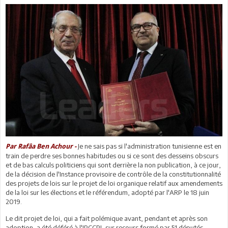
Je ne sais pas si l'administration tunisienne est en
Par Rafâa Ben Achour -
train de perdre ses bonnes habitudes ou si ce sont des desseins obscurs
et de bas calculs politiciens qui sont derrière la non publication, à ce jour,
de la décision de l'Instance provisoire de contrôle de la constitutionnalité
des projets de lois sur le projet de loi organique relatif aux amendements
de la loi sur les élections et le référendum, adopté par l'ARP le 18 juin
2019.
Le dit projet de loi, qui a fait polémique avant, pendant et après son
adoption, a été déféré à l'IPCCPL sur recours formé par 51 députés