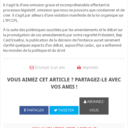
Il s'agit là d'une omission grave et incompréhensible affectant le
processus législatif, omission que nous ne pouvons que condamner et de
crier. Il s'agit par ailleurs d'une violation manifeste de la loi organique sur
L'IPCCPL.
À la suite des polémiques suscitées par les amendements et le débat sur
la promulgation de ces amendements par notre regretté Président, Beji
Caïd Essebsi, la publication de la décision de l'instance aurait sûrement
clarifié quelques aspects d'un débat, aujourd'hui caduc, qui a enflammé
les mondes de la politique et du droit.
Envoyer à un ami
Imprimer
VOUS AIMEZ CET ARTICLE ? PARTAGEZ-LE AVEC
VOS AMIS !
ABONNEZ-
PARTAGER
TWEETER
VOUS