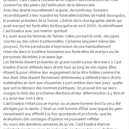
comme l'un des piliers de l'édification de la démocratie.
Avec leur liberté nouvellement acquise, de nombreux Tunisiens
reconstituaient à leur manière les funérailles bâclées de Habib Bourguiba,
le premier président de la Tunisie. Libérés de la chorégraphie stérile qui
avait marqué les funérailles de Bourguiba en avril 2000, ils identifiaient
Caïd Essebsi avec son mentor spirituel.
II y avait aussi les femmes de Tunisie. Celles portant le voile, des jupes
courtes ou des robes traditionnelles. Certaines lançaient même des
youyous, forme paradoxale d’expression de joie habituellement
réservée dans la tradition tunisienne aux funérailles de martyrs ou de
personnes décédées à un jeune âge.
Les femmes étaient présentes en grand nombre pour dire merci à Caïd
Essebsi d'avoir défendu leurs droits tout au long de son règne. Elles
étaient là pour réitérer leur engagement de lui être fidèles comme il le
leur était. Elles étaient fermement déterminées à défendre leurs droits
inaliénables en tant que citoyennes à part entière dans leur pays, quelle
que soit la décision des hommes politiques. On pouvait lire sur leurs
visages la date des prochaines élections et leur détermination à y être et
à y avoir leur mot à dire.
Caïd Essebsi n'était pas un martyr ou un jeune homme dont la vie a été
abrégée par le destin. C'était un vieil homme d'État avec lequel les gens
ressentaient une affinité à la fois spontanée et profonde, que les
évaluations des sondages d'opinion ne pouvaient refléter.
Au cours des dernières semaines de sa vie, Caïd Essebsi était un