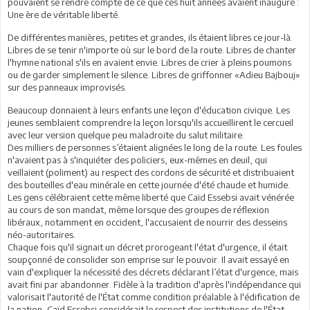
pouvaient se rendre compte de ce que ces huit années avaient inauguré :
Une ère de véritable liberté.
De différentes manières, petites et grandes, ils étaient libres ce jour-là.
Libres de se tenir n'importe où sur le bord de la route. Libres de chanter
l'hymne national s'ils en avaient envie. Libres de crier à pleins poumons
ou de garder simplement le silence. Libres de griffonner «Adieu Bajbouj»
sur des panneaux improvisés.
Beaucoup donnaient à leurs enfants une leçon d'éducation civique. Les
jeunes semblaient comprendre la leçon lorsqu'ils accueillirent le cercueil
avec leur version quelque peu maladroite du salut militaire.
Des milliers de personnes s’étaient alignées le long de la route. Les foules
n'avaient pas à s'inquiéter des policiers, eux-mêmes en deuil, qui
veillaient (poliment) au respect des cordons de sécurité et distribuaient
des bouteilles d'eau minérale en cette journée d'été chaude et humide.
Les gens célébraient cette même liberté que Caïd Essebsi avait vénérée
au cours de son mandat, même lorsque des groupes de réflexion
libéraux, notamment en occident, l'accusaient de nourrir des desseins
néo-autoritaires.
Chaque fois qu'il signait un décret prorogeant l'état d'urgence, il était
soupçonné de consolider son emprise sur le pouvoir. Il avait essayé en
vain d'expliquer la nécessité des décrets déclarant l’état d'urgence, mais
avait fini par abandonner. Fidèle à la tradition d'après l'indépendance qui
valorisait l'autorité de l'État comme condition préalable à l'édification de
la nation, Caïd Essebsi considérait le respect des institutions de l'État