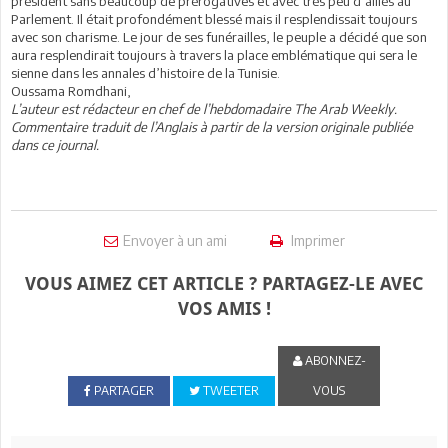
président sans beaucoup de prérogatives et avec très peu d’alliés au
Parlement. Il était profondément blessé mais il resplendissait toujours
avec son charisme. Le jour de ses funérailles, le peuple a décidé que son
aura resplendirait toujours à travers la place emblématique qui sera le
sienne dans les annales d’histoire de la Tunisie.
Oussama Romdhani,
L’auteur est rédacteur en chef de l’hebdomadaire The Arab Weekly.
Commentaire traduit de l’Anglais à partir de la version originale publiée
dans ce journal.
Envoyer à un ami
Imprimer
VOUS AIMEZ CET ARTICLE ? PARTAGEZ-LE AVEC
VOS AMIS !
ABONNEZ-
PARTAGER
TWEETER
VOUS