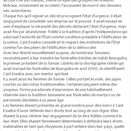
libéraux, notamment en occident, l'accusaient de nourrir des desseins
néo-autoritaires.
Chaque fois qu'il signait un décret prorogeant l'état d'urgence, il était
soupçonné de consolider son emprise sur le pouvoir. Il avait essayé en
vain d'expliquer la nécessité des décrets déclarant l’état d'urgence, mais
avait fini par abandonner. Fidèle à la tradition d'après l'indépendance qui
valorisait l'autorité de l'État comme condition préalable à l'édification de
la nation, Caïd Essebsi considérait le respect des institutions de l'État
comme l'un des piliers de l'édification de la démocratie.
Avec leur liberté nouvellement acquise, de nombreux Tunisiens
reconstituaient à leur manière les funérailles bâclées de Habib Bourguiba,
le premier président de la Tunisie. Libérés de la chorégraphie stérile qui
avait marqué les funérailles de Bourguiba en avril 2000, ils identifiaient
Caïd Essebsi avec son mentor spirituel.
II y avait aussi les femmes de Tunisie. Celles portant le voile, des jupes
courtes ou des robes traditionnelles. Certaines lançaient même des
youyous, forme paradoxale d’expression de joie habituellement
réservée dans la tradition tunisienne aux funérailles de martyrs ou de
personnes décédées à un jeune âge.
Les femmes étaient présentes en grand nombre pour dire merci à Caïd
Essebsi d'avoir défendu leurs droits tout au long de son règne. Elles
étaient là pour réitérer leur engagement de lui être fidèles comme il le
leur était. Elles étaient fermement déterminées à défendre leurs droits
inaliénables en tant que citoyennes à part entière dans leur pays, quelle