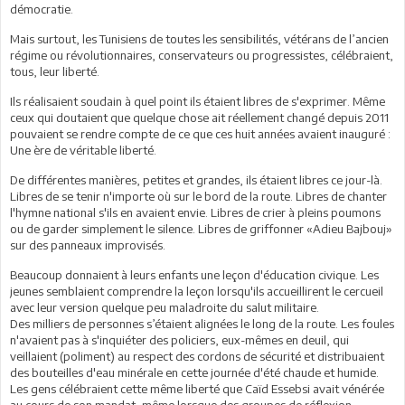
démocratie.
Mais surtout, les Tunisiens de toutes les sensibilités, vétérans de l’ancien
régime ou révolutionnaires, conservateurs ou progressistes, célébraient,
tous, leur liberté.
Ils réalisaient soudain à quel point ils étaient libres de s'exprimer. Même
ceux qui doutaient que quelque chose ait réellement changé depuis 2011
pouvaient se rendre compte de ce que ces huit années avaient inauguré :
Une ère de véritable liberté.
De différentes manières, petites et grandes, ils étaient libres ce jour-là.
Libres de se tenir n'importe où sur le bord de la route. Libres de chanter
l'hymne national s'ils en avaient envie. Libres de crier à pleins poumons
ou de garder simplement le silence. Libres de griffonner «Adieu Bajbouj»
sur des panneaux improvisés.
Beaucoup donnaient à leurs enfants une leçon d'éducation civique. Les
jeunes semblaient comprendre la leçon lorsqu'ils accueillirent le cercueil
avec leur version quelque peu maladroite du salut militaire.
Des milliers de personnes s’étaient alignées le long de la route. Les foules
n'avaient pas à s'inquiéter des policiers, eux-mêmes en deuil, qui
veillaient (poliment) au respect des cordons de sécurité et distribuaient
des bouteilles d'eau minérale en cette journée d'été chaude et humide.
Les gens célébraient cette même liberté que Caïd Essebsi avait vénérée
au cours de son mandat, même lorsque des groupes de réflexion