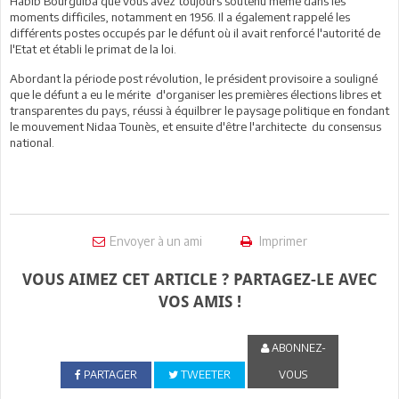
Habib Bourguiba que vous avez toujours soutenu même dans les
moments difficiles, notamment en 1956. Il a également rappelé les
différents postes occupés par le défunt où il avait renforcé l'autorité de
l'Etat et établi le primat de la loi.
Abordant la période post révolution, le président provisoire a souligné
que le défunt a eu le mérite d'organiser les premières élections libres et
transparentes du pays, réussi à équilbrer le paysage politique en fondant
le mouvement Nidaa Tounès, et ensuite d'être l'architecte du consensus
national.
Envoyer à un ami
Imprimer
VOUS AIMEZ CET ARTICLE ? PARTAGEZ-LE AVEC
VOS AMIS !
ABONNEZ-
PARTAGER
TWEETER
VOUS