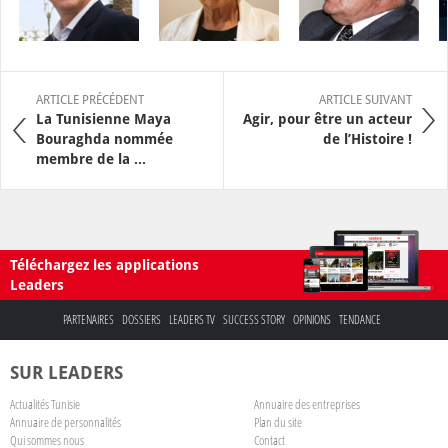
ARTICLE PRÉCÉDENT
ARTICLE SUIVANT
La Tunisienne Maya
Agir, pour être un acteur
Bouraghda nommée
de l’Histoire !
membre de la ...
Téléchargez les applications
Leaders
PARTENAIRES
DOSSIERS
LEADERS TV
SUCCESS STORY
OPINIONS
TENDANCE
SUR LEADERS
Actualités Tunisie
Annuaire des entreprises
Annuaire de personnalités
Plan du site
Qui sommes nous
Contact