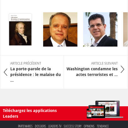
ARTICLE PRÉCÉDENT
ARTICLE SUIVANT
La porte-parole de la
Washington condamne les
présidence : le malaise du
actes terroristes et ...
...
Téléchargez les applications
Leaders
PARTENAIRES
DOSSIERS
LEADERS TV
SUCCESS STORY
OPINIONS
TENDANCE