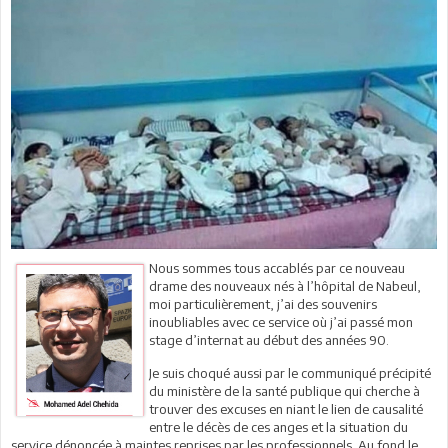
Nous sommes tous accablés par ce nouveau
drame des nouveaux nés à l’hôpital de Nabeul,
moi particulièrement, j’ai des souvenirs
inoubliables avec ce service où j’ai passé mon
stage d’internat au début des années 90.
Je suis choqué aussi par le communiqué précipité
du ministère de la santé publique qui cherche à
trouver des excuses en niant le lien de causalité
entre le décès de ces anges et la situation du
service dénoncée à maintes reprises par les professionnels. Au fond le