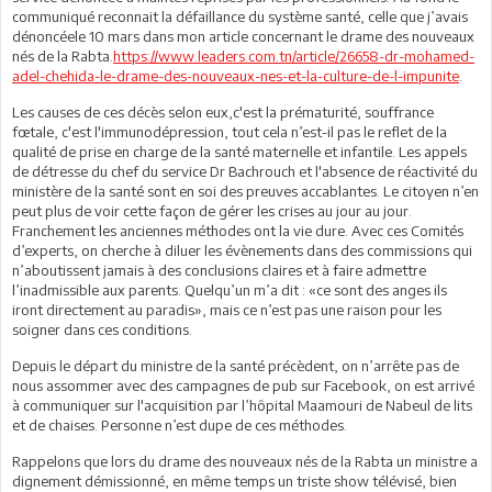
communiqué reconnait la défaillance du système santé, celle que j’avais
dénoncéele 10 mars dans mon article concernant le drame des nouveaux
nés de la Rabta.
https://www.leaders.com.tn/article/26658-dr-mohamed-
adel-chehida-le-drame-des-nouveaux-nes-et-la-culture-de-l-impunite
.
Les causes de ces décès selon eux,c'est la prématurité, souffrance
fœtale, c'est l'immunodépression, tout cela n’est-il pas le reflet de la
qualité de prise en charge de la santé maternelle et infantile. Les appels
de détresse du chef du service Dr Bachrouch et l'absence de réactivité du
ministère de la santé sont en soi des preuves accablantes. Le citoyen n’en
peut plus de voir cette façon de gérer les crises au jour au jour.
Franchement les anciennes méthodes ont la vie dure. Avec ces Comités
d’experts, on cherche à diluer les évènements dans des commissions qui
n’aboutissent jamais à des conclusions claires et à faire admettre
l’inadmissible aux parents. Quelqu’un m’a dit : «ce sont des anges ils
iront directement au paradis», mais ce n’est pas une raison pour les
soigner dans ces conditions.
Depuis le départ du ministre de la santé précèdent, on n’arrête pas de
nous assommer avec des campagnes de pub sur Facebook, on est arrivé
à communiquer sur l'acquisition par l’hôpital Maamouri de Nabeul de lits
et de chaises. Personne n’est dupe de ces méthodes.
Rappelons que lors du drame des nouveaux nés de la Rabta un ministre a
dignement démissionné, en même temps un triste show télévisé, bien