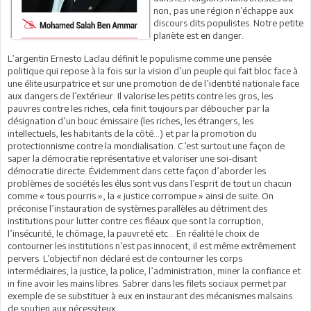
non, pas une région n’échappe aux
discours dits populistes. Notre petite
planète est en danger.
L’argentin Ernesto Laclau définit le populisme comme une pensée
politique qui repose à la fois sur la vision d’un peuple qui fait bloc face à
une élite usurpatrice et sur une promotion de de l’identité nationale face
aux dangers de l’extérieur. Il valorise les petits contre les gros, les
pauvres contre les riches, cela finit toujours par déboucher par la
désignation d’un bouc émissaire (les riches, les étrangers, les
intellectuels, les habitants de la côté…) et par la promotion du
protectionnisme contre la mondialisation. C’est surtout une façon de
saper la démocratie représentative et valoriser une soi-disant
démocratie directe. Évidemment dans cette façon d’aborder les
problèmes de sociétés les élus sont vus dans l’esprit de tout un chacun
comme « tous pourris », la « justice corrompue » ainsi de suite. On
préconise l’instauration de systèmes parallèles au détriment des
institutions pour lutter contre ces fléaux que sont la corruption,
l’insécurité, le chômage, la pauvreté etc... En réalité le choix de
contourner les institutions n’est pas innocent, il est même extrêmement
pervers. L’objectif non déclaré est de contourner les corps
intermédiaires, la justice, la police, l’administration, miner la confiance et
in fine avoir les mains libres. Sabrer dans les filets sociaux permet par
exemple de se substituer à eux en instaurant des mécanismes malsains
de soutien aux nécessiteux.