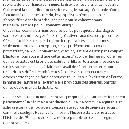
rupture de la confiance commune, le Brexit en est la criante illustration.
Clairement la redistribution des richesses, le partage équitable n’ont plus
fonctionné et comme attendu, les populistes n’ont pas tardé à
s’engouffrer dans la brèche, non pas pour la colmater mais
malheureusement pour justement l’élargir.
Chacun se reconnaitra mais tous les partis politiques, à des degrés
variables se sont essayés à des degrés divers aux discours populistes.
C’est la facilité et cela peut rapporter gros à très courts termes
seulement. Tous sans exception, ceux qui dénoncent, ceux qui
promettent, ceux qui gouvernent, chacun y est allé de son petit couplet.
L’histoire nous apprend que cette façon d’aborder les réels problèmes
de nos sociétés est la pire des solutions. Elle évite à avoir à se pencher
sur les racines du mal et à faire un travail de réflexion sincère pour
résoudre les difficultés inhérentes à toute vie communautaire. Plus
graves cette façon de faire débouche toujours sur l’exclusion de l’autre,
la haine de l’autre et à l’extrême elle provoque des guerres, parfois
civiles et elle mène à la dictature.
A l’inverse la construction démocratique qui se base sur un renforcement
permanent d’un régime de production d’une vie commune équitable et
solidaire car la démocratie a toujours été source de bien-être social,
comme le souligne Rosanvallon «…dans l’histoire de la démocratie,
l’histoire de l’État-providence a été inséparable de celle du régime
démocratique ».