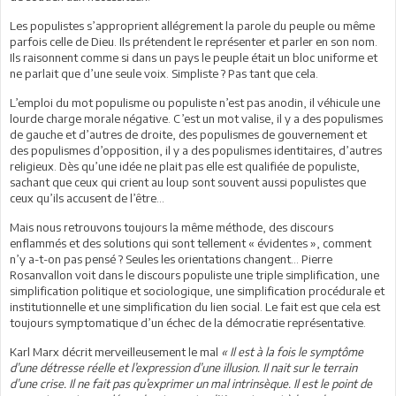
Les populistes s’approprient allégrement la parole du peuple ou même
parfois celle de Dieu. Ils prétendent le représenter et parler en son nom.
Ils raisonnent comme si dans un pays le peuple était un bloc uniforme et
ne parlait que d’une seule voix. Simpliste ? Pas tant que cela.
L’emploi du mot populisme ou populiste n’est pas anodin, il véhicule une
lourde charge morale négative. C’est un mot valise, il y a des populismes
de gauche et d’autres de droite, des populismes de gouvernement et
des populismes d’opposition, il y a des populismes identitaires, d’autres
religieux. Dès qu’une idée ne plait pas elle est qualifiée de populiste,
sachant que ceux qui crient au loup sont souvent aussi populistes que
ceux qu’ils accusent de l’être…
Mais nous retrouvons toujours la même méthode, des discours
enflammés et des solutions qui sont tellement « évidentes », comment
n’y a-t-on pas pensé ? Seules les orientations changent... Pierre
Rosanvallon voit dans le discours populiste une triple simplification, une
simplification politique et sociologique, une simplification procédurale et
institutionnelle et une simplification du lien social. Le fait est que cela est
toujours symptomatique d’un échec de la démocratie représentative.
Karl Marx décrit merveilleusement le mal
« Il est à la fois le symptôme
d’une détresse réelle et l’expression d’une illusion. Il nait sur le terrain
d’une crise. Il ne fait pas qu’exprimer un mal intrinsèque. Il est le point de