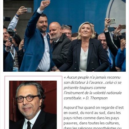
« Aucun peuple n’a jamais reconnu
son dictateur à l’avance…celui-ci se
présente toujours comme
l’instrument de la volonté nationale
constituée. » D. Thompson
Aujourd’hui quand on regarde d’est
en ouest, du nord au sud, dans les
pays riches comme dans les pays
pauvres, dans toutes les cultures,
dans les religions monothéistes ou