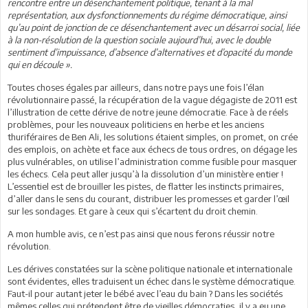
rencontre entre un désenchantement politique, tenant à la mal
représentation, aux dysfonctionnements du régime démocratique, ainsi
qu’au point de jonction de ce désenchantement avec un désarroi social, liée
à la non-résolution de la question sociale aujourd’hui, avec le double
sentiment d’impuissance, d’absence d’alternatives et d’opacité du monde
qui en découle ».
Toutes choses égales par ailleurs, dans notre pays une fois l’élan
révolutionnaire passé, la récupération de la vague dégagiste de 2011 est
l’illustration de cette dérive de notre jeune démocratie. Face à de réels
problèmes, pour les nouveaux politiciens en herbe et les anciens
thuriféraires de Ben Ali, les solutions étaient simples, on promet, on crée
des emplois, on achète et face aux échecs de tous ordres, on dégage les
plus vulnérables, on utilise l’administration comme fusible pour masquer
les échecs. Cela peut aller jusqu’à la dissolution d’un ministère entier !
L’essentiel est de brouiller les pistes, de flatter les instincts primaires,
d’aller dans le sens du courant, distribuer les promesses et garder l’œil
sur les sondages. Et gare à ceux qui s’écartent du droit chemin.
A mon humble avis, ce n’est pas ainsi que nous ferons réussir notre
révolution.
Les dérives constatées sur la scène politique nationale et internationale
sont évidentes, elles traduisent un échec dans le système démocratique.
Faut-il pour autant jeter le bébé avec l’eau du bain ? Dans les sociétés
mêmes celles qui prétendent être de vieilles démocraties, il y a eu une