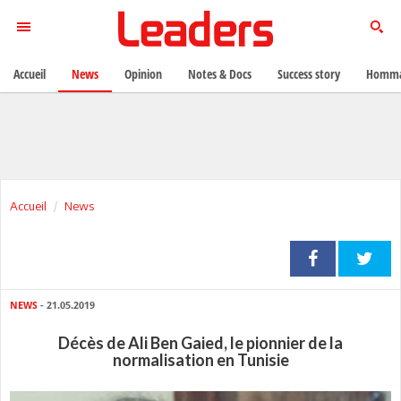
Accueil
News
Opinion
Notes & Docs
Success story
Homma
Accueil
News
NEWS
- 21.05.2019
Décès de Ali Ben Gaied, le pionnier de la
normalisation en Tunisie