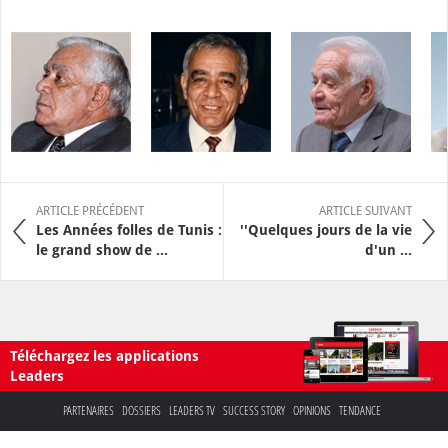
ARTICLE PRÉCÉDENT
ARTICLE SUIVANT
Les Années folles de Tunis :
''Quelques jours de la vie
le grand show de ...
d'un ...
Téléchargez les applications
Leaders
PARTENAIRES
DOSSIERS
LEADERS TV
SUCCESS STORY
OPINIONS
TENDANCE