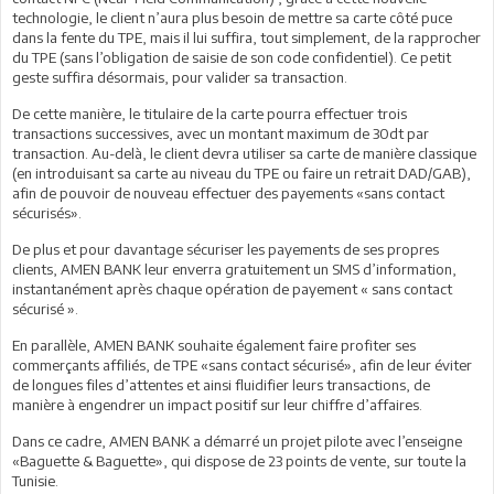
technologie, le client n’aura plus besoin de mettre sa carte côté puce
dans la fente du TPE, mais il lui suffira, tout simplement, de la rapprocher
du TPE (sans l’obligation de saisie de son code confidentiel). Ce petit
geste suffira désormais, pour valider sa transaction.
De cette manière, le titulaire de la carte pourra effectuer trois
transactions successives, avec un montant maximum de 30dt par
transaction. Au-delà, le client devra utiliser sa carte de manière classique
(en introduisant sa carte au niveau du TPE ou faire un retrait DAD/GAB),
afin de pouvoir de nouveau effectuer des payements «sans contact
sécurisés».
De plus et pour davantage sécuriser les payements de ses propres
clients, AMEN BANK leur enverra gratuitement un SMS d’information,
instantanément après chaque opération de payement « sans contact
sécurisé ».
En parallèle, AMEN BANK souhaite également faire profiter ses
commerçants affiliés, de TPE «sans contact sécurisé», afin de leur éviter
de longues files d’attentes et ainsi fluidifier leurs transactions, de
manière à engendrer un impact positif sur leur chiffre d’affaires.
Dans ce cadre, AMEN BANK a démarré un projet pilote avec l’enseigne
«Baguette & Baguette», qui dispose de 23 points de vente, sur toute la
Tunisie.