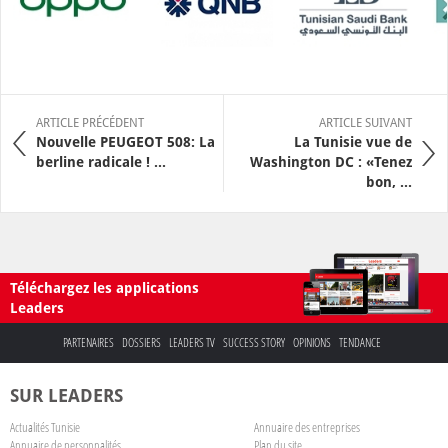
ARTICLE PRÉCÉDENT
ARTICLE SUIVANT
Nouvelle PEUGEOT 508: La
La Tunisie vue de
berline radicale ! ...
Washington DC : «Tenez
bon, ...
Téléchargez les applications
Leaders
PARTENAIRES
DOSSIERS
LEADERS TV
SUCCESS STORY
OPINIONS
TENDANCE
SUR LEADERS
Actualités Tunisie
Annuaire des entreprises
Annuaire de personnalités
Plan du site