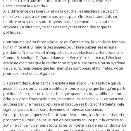
gauche se rend aux urnes le 7 octobre pour élire leurs députés ?
Certainement la « Nahda ».
A la différence des libéraux et de la gauche, les électeurs de ce parti
n’hésiteront pas à se rendre aux urnes pour élire leurs candidats en
octobre prochain. Ils sont citoyens mais également et surtout des
croyants. En plus clair, ce sont des croyants et non des engagés
politiques.
Pourtant malgré sa force religieuse et d’attraction, la Nahda ne fait pas
l’unanimité et il lui faudra des années pour faire oublier ses erreurs
pendant la Troika. Mais il n’empêche que ses électeurs votent pour elle.
Comme le souligne R. Daoud dans « Je rêve d’être tunisien », l’électeur
arabe ne croit pas que le candidat politique a une morale ou un système
de valeurs, mais pense que les islamistes sont pieux et honnêtes. Voter
pour eux, c’est une obligation.
S’agissant des autres partis, il existe à leur égard une lassitude qui va
jusqu’à l’aversion. L’histoire politique nous enseigne que lorsqu’un parti
politique émerge, il ne devient fort que quand ses buts politiques font
écho aux problèmes politiques, économiques et sociaux. Si ce parti est
soutenu par une masse populaire et lorsque ses buts sont atteints, cela
signifie que ses idées sont devenues le nouveau consensus.
Or les partis politiques en Tunisie sont dépourvus, à la fois d’assise, et de
programme. Pour l’heure, aucun de ces partis en lice pour la victoire en
2019 ne convainc par ses atouts et les compétences de ses candidats. Le
danger dans une telle situation est que le maintien de ces partis dans les