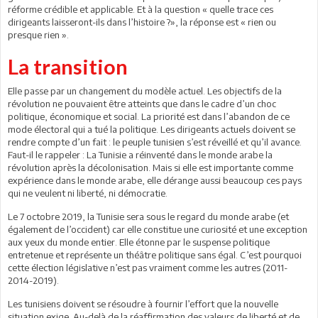
réforme crédible et applicable. Et à la question « quelle trace ces
dirigeants laisseront-ils dans l’histoire ?», la réponse est « rien ou
presque rien ».
La transition
Elle passe par un changement du modèle actuel. Les objectifs de la
révolution ne pouvaient être atteints que dans le cadre d’un choc
politique, économique et social. La priorité est dans l’abandon de ce
mode électoral qui a tué la politique. Les dirigeants actuels doivent se
rendre compte d’un fait : le peuple tunisien s’est réveillé et qu’il avance.
Faut-il le rappeler : La Tunisie a réinventé dans le monde arabe la
révolution après la décolonisation. Mais si elle est importante comme
expérience dans le monde arabe, elle dérange aussi beaucoup ces pays
qui ne veulent ni liberté, ni démocratie.
Le 7 octobre 2019, la Tunisie sera sous le regard du monde arabe (et
également de l’occident) car elle constitue une curiosité et une exception
aux yeux du monde entier. Elle étonne par le suspense politique
entretenue et représente un théâtre politique sans égal. C’est pourquoi
cette élection législative n’est pas vraiment comme les autres (2011-
2014-2019).
Les tunisiens doivent se résoudre à fournir l’effort que la nouvelle
situation exige. Au-delà de la réaffirmation des valeurs de liberté et de