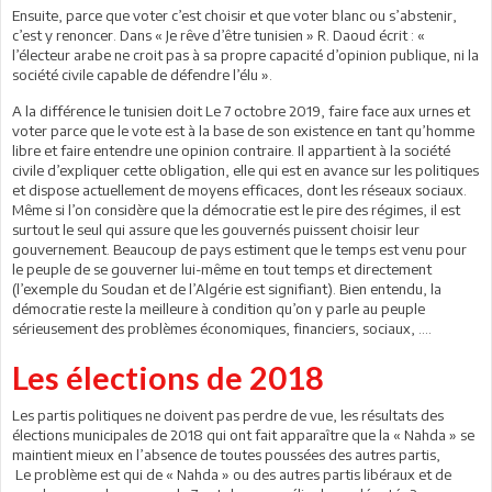
Ensuite, parce que voter c’est choisir et que voter blanc ou s’abstenir,
c’est y renoncer. Dans « Je rêve d’être tunisien » R. Daoud écrit : «
l’électeur arabe ne croit pas à sa propre capacité d’opinion publique, ni la
société civile capable de défendre l’élu ».
A la différence le tunisien doit Le 7 octobre 2019, faire face aux urnes et
voter parce que le vote est à la base de son existence en tant qu’homme
libre et faire entendre une opinion contraire. Il appartient à la société
civile d’expliquer cette obligation, elle qui est en avance sur les politiques
et dispose actuellement de moyens efficaces, dont les réseaux sociaux.
Même si l’on considère que la démocratie est le pire des régimes, il est
surtout le seul qui assure que les gouvernés puissent choisir leur
gouvernement. Beaucoup de pays estiment que le temps est venu pour
le peuple de se gouverner lui-même en tout temps et directement
(l’exemple du Soudan et de l’Algérie est signifiant). Bien entendu, la
démocratie reste la meilleure à condition qu’on y parle au peuple
sérieusement des problèmes économiques, financiers, sociaux, ….
Les élections de 2018
Les partis politiques ne doivent pas perdre de vue, les résultats des
élections municipales de 2018 qui ont fait apparaître que la « Nahda » se
maintient mieux en l’absence de toutes poussées des autres partis,
Le problème est qui de « Nahda » ou des autres partis libéraux et de