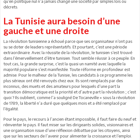
qu’en politique nul n’a jamais changé une société par simples lois ou
décrets.
La Tunisie aura besoin d’une
gauche et une droite
La révolution tunisienne a échoué parce que ses organisateur n’ont pas
su se doter de leaders représentatifs. Et pourtant, c’est une période
extraordinaire. Avec la réussite de la révolution, le tunisien s’est trouvé
dans l’émerveillement d’être tunisien. Tout semble réussir à ce peuple. En
tout cas, la grande surprise, c’est la quasi un namité avec laquelle la
majorité populaire s’est manifestée. Toute réforme en profondeur est
admise. Pour le malheur de la Tunisie, les candidats à ce programme les
plus sérieux ont été renvoyés chez eux. Ils sont remplacés par des
inconnus, des muets et des amateurs pour lesquels d’une part la
transition démocratique est la priorité et d’autre part la révolution ; c’est
quoi ? Ils oublient, comme l’a souligné De Tocaneville « sous la révolution
de 1789, la liberté n’a duré que quelques mois et a été remplacé par
l’égalité.
Pour le pays, le recours à l’ancien étant impossible, il faut faire du neuf et
réinventer le pays. Il faut miser sur les dirigeants solides, visionnaires et
une organisation issue d’une réflexion débattue par les citoyens, ainsi
que sur les secteurs de l’avenir pour alimenter la croissance et l’emploi.