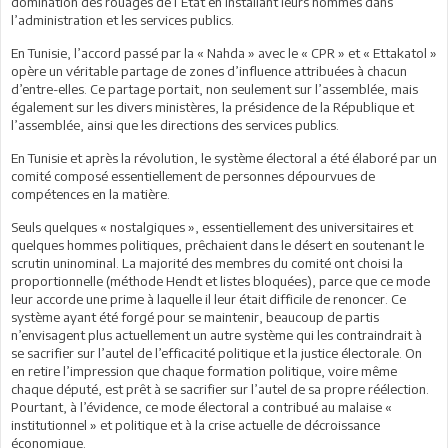
domination des rouages de l’Etat en installant leurs hommes dans
l’administration et les services publics.
En Tunisie, l’accord passé par la « Nahda » avec le « CPR » et « Ettakatol »
opère un véritable partage de zones d’influence attribuées à chacun
d’entre-elles. Ce partage portait, non seulement sur l’assemblée, mais
également sur les divers ministères, la présidence de la République et
l’assemblée, ainsi que les directions des services publics.
En Tunisie et après la révolution, le système électoral a été élaboré par un
comité composé essentiellement de personnes dépourvues de
compétences en la matière.
Seuls quelques « nostalgiques », essentiellement des universitaires et
quelques hommes politiques, prêchaient dans le désert en soutenant le
scrutin uninominal. La majorité des membres du comité ont choisi la
proportionnelle (méthode Hendt et listes bloquées), parce que ce mode
leur accorde une prime à laquelle il leur était difficile de renoncer. Ce
système ayant été forgé pour se maintenir, beaucoup de partis
n’envisagent plus actuellement un autre système qui les contraindrait à
se sacrifier sur l’autel de l’efficacité politique et la justice électorale. On
en retire l’impression que chaque formation politique, voire même
chaque député, est prêt à se sacrifier sur l’autel de sa propre réélection.
Pourtant, à l’évidence, ce mode électoral a contribué au malaise «
institutionnel » et politique et à la crise actuelle de décroissance
économique.