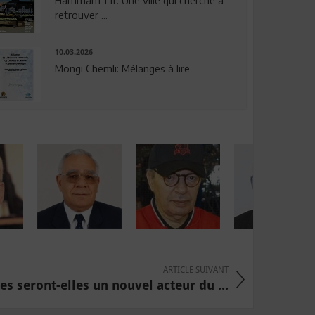
Hammam-Lif: Une ville qui cherche à
retrouver ...
10.03.2026
Mongi Chemli: Mélanges à lire
ARTICLE SUIVANT
s seront-elles un nouvel acteur du ...