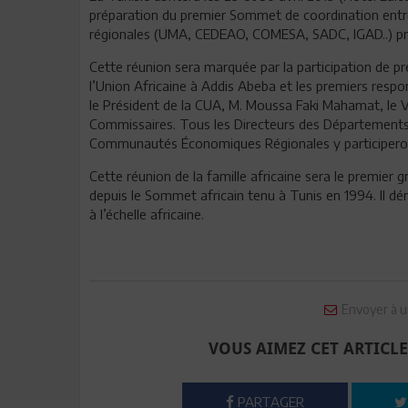
préparation du premier Sommet de coordination entr
régionales (UMA, CEDEAO, COMESA, SADC, IGAD..) prév
Cette réunion sera marquée par la participation de p
l’Union Africaine à Addis Abeba et les premiers resp
le Président de la CUA, M. Moussa Faki Mahamat, le V
Commissaires. Tous les Directeurs des Départements 
Communautés Économiques Régionales y participeront 
Cette réunion de la famille africaine sera le premier
depuis le Sommet africain tenu à Tunis en 1994. Il d
à l’échelle africaine.
Envoyer à u
VOUS AIMEZ CET ARTICLE
PARTAGER