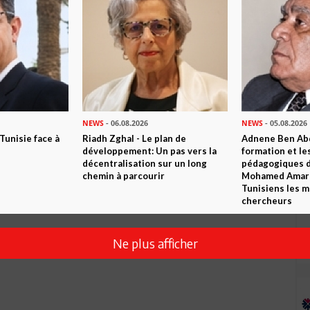
Envoyer
NEWS
- 06.08.2026
NEWS
- 05.08.2026
 Tunisie face à
Riadh Zghal - Le plan de
Adnene Ben Abd
développement: Un pas vers la
formation et le
décentralisation sur un long
pédagogiques di
chemin à parcourir
Mohamed Amara,
Tunisiens les m
chercheurs
Ne plus afficher