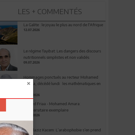
LES + COMMENTÉS
La Galite : le joyau le plus au nord de l'Afrique
12.07.2026
Le régime Tayibat: Les dangers des discours
nutritionnels simplistes et non validés
09.07.2026
Hommages ponctués au recteur Mohamed
Amara, décédé lundi : les mathématiques en
deuil
03.08.2026
Ahmed Friaa - Mohamed Amara:
l’Universitaire exemplaire
04.08.2026
Abdelaziz Kacem: L’arabophobie s’en prend