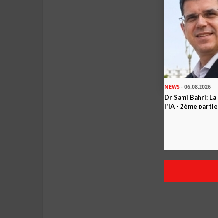
NEWS
- 06.08.2026
Dr Sami Bahri: La
l'IA - 2ème partie