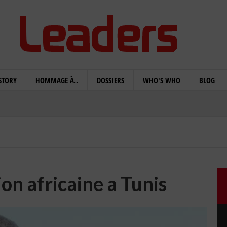
STORY
HOMMAGE À..
DOSSIERS
WHO'S WHO
BLOG
ion africaine a Tunis