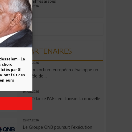
aux chiffres arabes
09.07.2026
PARTENAIRES
esselem - La
06.08.2026
s choix
Un consortium européen développe un
ctés par Si
 ont fait des
modèle de ...
eilleurs
04.08.2026
OPPO lance l'A6c en Tunisie: la nouvelle
...
29.07.2026
Le Groupe QNB poursuit l’exécution