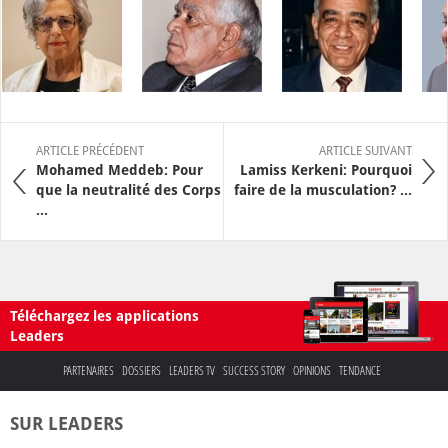
ARTICLE PRÉCÉDENT
ARTICLE SUIVANT
Mohamed Meddeb: Pour
Lamiss Kerkeni: Pourquoi
que la neutralité des Corps
faire de la musculation? ...
...
Téléchargez les applications
Leaders
PARTENAIRES
DOSSIERS
LEADERS TV
SUCCESS STORY
OPINIONS
TENDANCE
SUR LEADERS