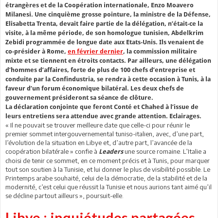
étrangères et de la Coopération internationale, Enzo Moavero
Milanesi. Une cinquième grosse pointure, la ministre de la Défense,
Elisabetta Trenta, devait faire partie de la délégation, n’était-ce la
visite, à la même période, de son homologue tunisien, Abdelkrim
Zebidi programmée de longue date aux Etats-Unis. Ils venaient de
co-présider à Rome,
en février dernier
, la commission militaire
mixte et se tiennent en étroits contacts. Par ailleurs, une délégation
d’hommes d’affaires, forte de plus de 100 chefs d’entreprise et
conduite par la Confindustria, se rendra à cette occasion à Tunis, à la
faveur d’un forum économique bilatéral. Les deux chefs de
gouvernement présideront sa séance de clôture.
La déclaration conjointe que feront Conté et Chahed à l’issue de
leurs entretiens sera attendue avec grande attention. Eclairages.
« Il ne pouvait se trouver meilleure date que celle-ci pour réunir le
premier sommet intergouvernemental tuniso-italien, avec, d’une part,
l’évolution de la situation en Libye et, d’autre part, l’avancée de la
coopération bilatérale » confie à
une source romaine. L’Italie a
Leaders
choisi de tenir ce sommet, en ce moment précis et à Tunis, pour marquer
tout son soutien à la Tunisie, et lui donner le plus de visibilité possible. Le
Printemps arabe souhaité, celui de la démocratie, de la stabilité et de la
modernité, c’est celui que réussit la Tunisie et nous aurions tant aimé qu’il
se décline partout ailleurs », poursuit-elle.
Libye : inquiétudes partagées,