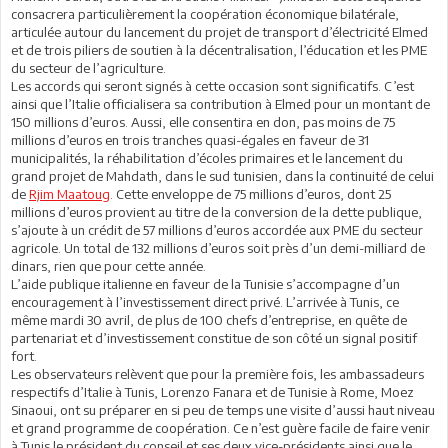
consacrera particulièrement la coopération économique bilatérale,
articulée autour du lancement du projet de transport d’électricité Elmed
et de trois piliers de soutien à la décentralisation, l’éducation et les PME
du secteur de l’agriculture.
Les accords qui seront signés à cette occasion sont significatifs. C’est
ainsi que l’Italie officialisera sa contribution à Elmed pour un montant de
150 millions d’euros. Aussi, elle consentira en don, pas moins de 75
millions d’euros en trois tranches quasi-égales en faveur de 31
municipalités, la réhabilitation d’écoles primaires et le lancement du
grand projet de Mahdath, dans le sud tunisien, dans la continuité de celui
de
Rjim Maatoug
. Cette enveloppe de 75 millions d’euros, dont 25
millions d’euros provient au titre de la conversion de la dette publique,
s’ajoute à un crédit de 57 millions d’euros accordée aux PME du secteur
agricole. Un total de 132 millions d’euros soit près d’un demi-milliard de
dinars, rien que pour cette année.
L’aide publique italienne en faveur de la Tunisie s’accompagne d’un
encouragement à l’investissement direct privé. L’arrivée à Tunis, ce
même mardi 30 avril, de plus de 100 chefs d’entreprise, en quête de
partenariat et d’investissement constitue de son côté un signal positif
fort.
Les observateurs relèvent que pour la première fois, les ambassadeurs
respectifs d’Italie à Tunis, Lorenzo Fanara et de Tunisie à Rome, Moez
Sinaoui, ont su préparer en si peu de temps une visite d’aussi haut niveau
et grand programme de coopération. Ce n’est guère facile de faire venir
à Tunis le président du conseil et ses deux vice-présidents ainsi que le