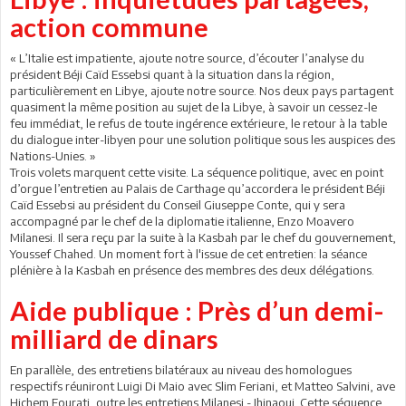
action commune
« L’Italie est impatiente, ajoute notre source, d’écouter l’analyse du
président Béji Caïd Essebsi quant à la situation dans la région,
particulièrement en Libye, ajoute notre source. Nos deux pays partagent
quasiment la même position au sujet de la Libye, à savoir un cessez-le
feu immédiat, le refus de toute ingérence extérieure, le retour à la table
du dialogue inter-libyen pour une solution politique sous les auspices des
Nations-Unies. »
Trois volets marquent cette visite. La séquence politique, avec en point
d’orgue l’entretien au Palais de Carthage qu’accordera le président Béji
Caïd Essebsi au président du Conseil Giuseppe Conte, qui y sera
accompagné par le chef de la diplomatie italienne, Enzo Moavero
Milanesi. Il sera reçu par la suite à la Kasbah par le chef du gouvernement,
Youssef Chahed. Un moment fort à l'issue de cet entretien: la séance
plénière à la Kasbah en présence des membres des deux délégations.
Aide publique : Près d’un demi-
milliard de dinars
En parallèle, des entretiens bilatéraux au niveau des homologues
respectifs réuniront Luigi Di Maio avec Slim Feriani, et Matteo Salvini, ave
Hichem Fourati, outre les entretiens Milanesi - Jhinaoui. Cette séquence