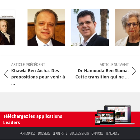
ARTICLE PRÉCÉDENT
ARTICLE SUIVANT
Khawla Ben Aicha: Des
Dr Hamouda Ben Slama:
propositions pour venir à
Cette transition qui ne ...
...
Téléchargez les applications
Leaders
PARTENAIRES
DOSSIERS
LEADERS TV
SUCCESS STORY
OPINIONS
TENDANCE