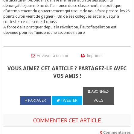
dénonçait le jour même de l’annonce de ce classement, «la politique
d’atermoiement du gouvernement qui risque de nous faire perdre les 25
points qu’on vient de gagner». Un de ses collègues est allé jusqu’ à
contester ce classement.opuss
A force de la pratiquer depuis la révolution, l’autoflagellation est
devenue pour les Tunisiens une seconde nature.
Envoyer à un ami
Imprimer
VOUS AIMEZ CET ARTICLE ? PARTAGEZ-LE AVEC
VOS AMIS !
ABONNEZ-
PARTAGER
TWEETER
VOUS
COMMENTER CET ARTICLE
0
Commentaires