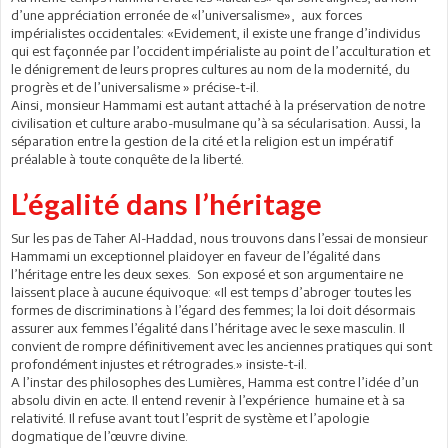
d’une appréciation erronée de «l’universalisme», aux forces
impérialistes occidentales: «Evidement, il existe une frange d’individus
qui est façonnée par l’occident impérialiste au point de l’acculturation et
le dénigrement de leurs propres cultures au nom de la modernité, du
progrès et de l’universalisme » précise-t-il.
Ainsi, monsieur Hammami est autant attaché à la préservation de notre
civilisation et culture arabo-musulmane qu’à sa sécularisation. Aussi, la
séparation entre la gestion de la cité et la religion est un impératif
préalable à toute conquête de la liberté.
L’égalité dans l’héritage
Sur les pas de Taher Al-Haddad, nous trouvons dans l’essai de monsieur
Hammami un exceptionnel plaidoyer en faveur de l’égalité dans
l’héritage entre les deux sexes. Son exposé et son argumentaire ne
laissent place à aucune équivoque: «Il est temps d’abroger toutes les
formes de discriminations à l’égard des femmes; la loi doit désormais
assurer aux femmes l’égalité dans l’héritage avec le sexe masculin. Il
convient de rompre définitivement avec les anciennes pratiques qui sont
profondément injustes et rétrogrades.» insiste-t-il.
A l’instar des philosophes des Lumières, Hamma est contre l’idée d’un
absolu divin en acte. Il entend revenir à l’expérience humaine et à sa
relativité. Il refuse avant tout l’esprit de système et l’apologie
dogmatique de l’œuvre divine.