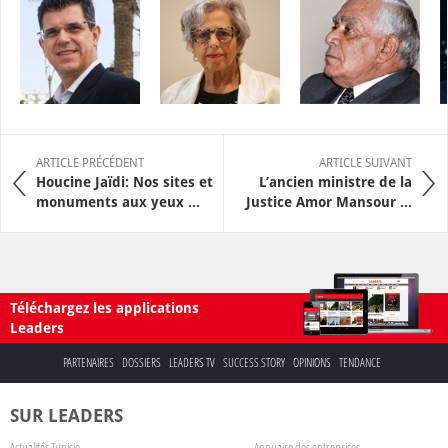
ARTICLE PRÉCÉDENT
ARTICLE SUIVANT
Houcine Jaïdi: Nos sites et
L’ancien ministre de la
monuments aux yeux ...
Justice Amor Mansour ...
Téléchargez les applications
Leaders
PARTENAIRES
DOSSIERS
LEADERS TV
SUCCESS STORY
OPINIONS
TENDANCE
SUR LEADERS
Actualités Tunisie
Annuaire des entreprises