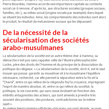
Pierre Bourdieu, Hamma accorde une importance capitale au contexte
social car il renvoie, d’après lui, aux structures sociales (groupes sociaux,
familles, etc.), au milieu social (origine sociale par exemple) dans lequel
se situent les individus. Ainsi, les comportements des individus sont alors
le produit, le résultat de mécanismes sociaux qui les dépassent.
De la nécessité de la
sécularisation des sociétés
arabo-musulmanes
La sécularisation de la société est un autre thème cher à Hamma; sa
démarche n’est pas sans rappeler celle de l’illustre philosophe John
Locke, père des droits de l’Homme et du principe de la dissociation du
politique du religieux: « La sécularisation de la société, écrit-il, est le seul
moyen qui puisse garantir au musulman et à la musulmane l’équilibre
nécessaire, recherché, car elle permet la séparation entre la foi et la
"Chariâ", entre ce qui relève de la religion/la foi/ la croyance, imprégnant
l’esprit de manière absolue, et, entre ce qui relève du sociétal, la
politique, la vie courante, qui sans cesse évoluent en fonction des
intérêts antagonistes des acteurs, qui sont amenés à prendre très
souvent des positions, des postures, contradictoires sur le même
sujet.»
Au même temps Hamma réfute les «laïcares» qui sont alignés, au nom