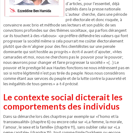
d’articles, pour l’essentiel, déjà
publiés dans la presse nationale.
L’auteur cherche, dans une période
pré-électorale et donc risquée, à
convaincre avec brio et méthode ses lecteurs et son public de ses
convictions profondes sur des thèmes sociétaux, qui parfois dérangent
car ils touchent à des «tabous»: «je préfère défendre les valeurs qui font
progresser la société même si cela pourrait me coûter électoralement
plutôt que de m’aligner pour des fins clientélistes sur une pensée
dominante qui soit hostile au progrès.» écrit-il avant d’ajouter, «Mes
camarades et moi, nous ne cherchons pas le pouvoir pour le pouvoir;
nous œuvrons pour changer et faire progresser la société.» «(…) Le
pouvoir et le prestige lié aux Hautes fonctions ne nous intéressent pas en
soi si notre légitimité n’est pas tirée du peuple. Nous nous considérons
comme étant aux services du peuple et de la lutte contre la pauvreté et
les inégalités de tous genres.» a-t-il précisé.
Le contexte social dicterait les
comportements des individus
Dans sa démarche lors des chapitres par exemple sur «l’homo et la
transsexualité» (chapitre 6) ou encore celui sur «La femme, la morale,
l’amour, le sexe et la famille» (chapitre 11), sans oublier celui sur «La
peine capitale» (chapitre 15), tout comme Emile Durkheim ou encore