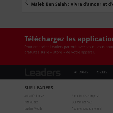
Malek Ben Salah : Vivre d’amour et d’e
Téléchargez les applicati
Pour emporter Leaders partout avec vous, vous pouv
gratuites sur le « store » de votre appareil.
PARTENAIRES
DOSSIERS
SUR LEADERS
Actualités Tunisie
Annuaire des entreprises
Plan du site
Qui sommes nous
Leaders Mobile
Abonnez-vous au mensuel