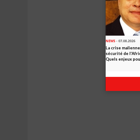
NEWS
- 07.08.2026
La crise malienne
sécurité de l'Afr
Quels enjeux pour