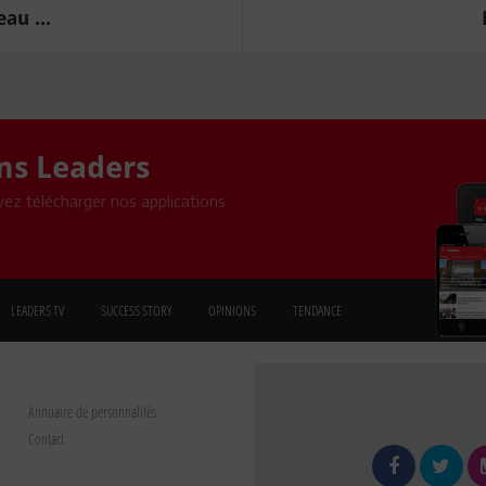
au ...
ons Leaders
ez télécharger nos applications
LEADERS TV
SUCCESS STORY
OPINIONS
TENDANCE
Annuaire de personnalités
Contact