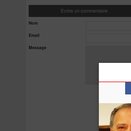
Ecrire un commentaire
Nom
Email
Message