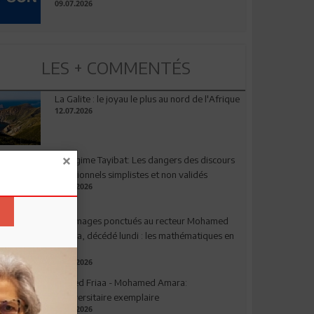
09.07.2026
LES + COMMENTÉS
La Galite : le joyau le plus au nord de l'Afrique
12.07.2026
Le régime Tayibat: Les dangers des discours
nutritionnels simplistes et non validés
09.07.2026
Hommages ponctués au recteur Mohamed
Amara, décédé lundi : les mathématiques en
deuil
03.08.2026
Ahmed Friaa - Mohamed Amara:
l’Universitaire exemplaire
04.08.2026