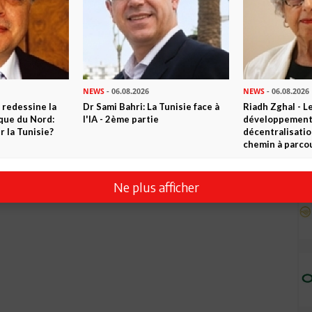
NEWS
- 06.08.2026
NEWS
- 06.08.2026
 redessine la
Dr Sami Bahri: La Tunisie face à
Riadh Zghal - L
ique du Nord:
l'IA - 2ème partie
développement:
 la Tunisie?
décentralisatio
chemin à parcou
Ne plus afficher