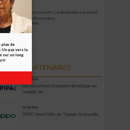
Abdelaziz Kacem: L’arabophobie s’en prend
aux chiffres arabes
09.07.2026
e plan de
 Un pas vers la
n sur un long
rir
PARTENAIRES
06.08.2026
Un consortium européen développe un
modèle de ...
04.08.2026
OPPO lance l'A6c en Tunisie: la nouvelle
...