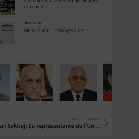
Hammam-Lif: Une ville qui cherche à
retrouver ...
10.03.2026
Mongi Chemli: Mélanges à lire
ARTICLE SUIVANT
i Sakkej: La représentante de l’UA ...