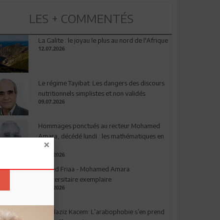
LES + COMMENTÉS
La Galite : le joyau le plus au nord de l'Afrique
12.07.2026
Le régime Tayibat: Les dangers des discours
nutritionnels simplistes et non validés
09.07.2026
Hommages ponctués au recteur Mohamed
Amara, décédé lundi : les mathématiques en
deuil
03.08.2026
Ahmed Friaa - Mohamed Amara:
l’Universitaire exemplaire
04.08.2026
Abdelaziz Kacem: L’arabophobie s’en prend