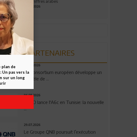
aux chiffres arabes
09.07.2026
PARTENAIRES
06.08.2026
e plan de
Un consortium européen développe un
 Un pas vers la
n sur un long
modèle de ...
rir
04.08.2026
OPPO lance l'A6c en Tunisie: la nouvelle
...
29.07.2026
Le Groupe QNB poursuit l’exécution