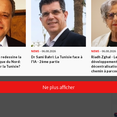
NEWS
- 06.08.2026
NEWS
- 06.08.2026
 redessine la
Dr Sami Bahri: La Tunisie face à
Riadh Zghal - L
ique du Nord:
l'IA - 2ème partie
développement:
 la Tunisie?
décentralisatio
chemin à parcou
Ne plus afficher