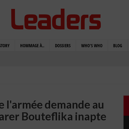
STORY
HOMMAGE À..
DOSSIERS
WHO'S WHO
BLOG
 de l'armée demande au
arer Bouteflika inapte