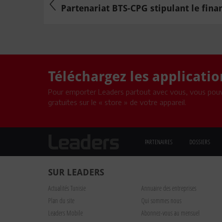
Partenariat BTS-CPG stipulant le fina
Téléchargez les applicati
Pour emporter Leaders partout avec vous, vous pouv
gratuites sur le « store » de votre appareil.
PARTENAIRES
DOSSIERS
SUR LEADERS
Actualités Tunisie
Annuaire des entreprises
Plan du site
Qui sommes nous
Leaders Mobile
Abonnez-vous au mensuel