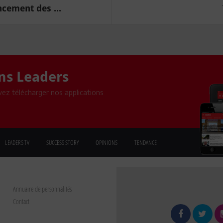
ncement des ...
ons Leaders
ez télécharger nos applications
LEADERS TV
SUCCESS STORY
OPINIONS
TENDANCE
Annuaire de personnalités
Contact