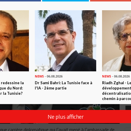
NEWS
- 06.08.2026
NEWS
- 06.08.2026
 redessine la
Dr Sami Bahri: La Tunisie face à
Riadh Zghal - L
ique du Nord:
l'IA - 2ème partie
développement:
 la Tunisie?
décentralisatio
chemin à parcou
Ne plus afficher
 longue carrière diplomatique qui l’avait mené à l’ambassade de