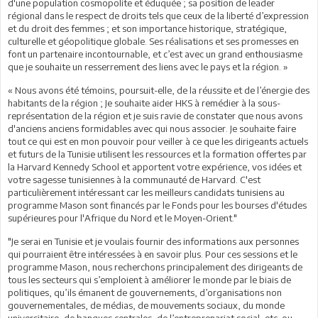
d'une population cosmopolite et éduquée ; sa position de leader
régional dans le respect de droits tels que ceux de la liberté d’expression
et du droit des femmes ; et son importance historique, stratégique,
culturelle et géopolitique globale. Ses réalisations et ses promesses en
font un partenaire incontournable, et c’est avec un grand enthousiasme
que je souhaite un resserrement des liens avec le pays et la région. »
« Nous avons été témoins, poursuit-elle, de la réussite et de l’énergie des
habitants de la région ; Je souhaite aider HKS à remédier à la sous-
représentation de la région et je suis ravie de constater que nous avons
d'anciens anciens formidables avec qui nous associer. Je souhaite faire
tout ce qui est en mon pouvoir pour veiller à ce que les dirigeants actuels
et futurs de la Tunisie utilisent les ressources et la formation offertes par
la Harvard Kennedy School et apportent votre expérience, vos idées et
votre sagesse tunisiennes à la communauté de Harvard. C'est
particulièrement intéressant car les meilleurs candidats tunisiens au
programme Mason sont financés par le Fonds pour les bourses d'études
supérieures pour l'Afrique du Nord et le Moyen-Orient."
"Je serai en Tunisie et je voulais fournir des informations aux personnes
qui pourraient être intéressées à en savoir plus. Pour ces sessions et le
programme Mason, nous recherchons principalement des dirigeants de
tous les secteurs qui s’emploient à améliorer le monde par le biais de
politiques, qu’ils émanent de gouvernements, d’organisations non
gouvernementales, de médias, de mouvements sociaux, du monde
universitaire, de banques centrales, de l’entreprenariat social, etc. ou