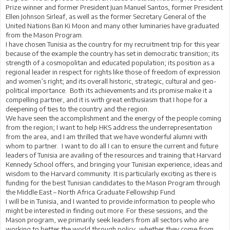
Prize winner and former President Juan Manuel Santos, former President
Ellen Johnson Sirleaf, as well as the former Secretary General of the
United Nations Ban Ki Moon and many other luminaries have graduated
from the Mason Program.
I have chosen Tunisia as the country for my recruitment trip for this year
because of the example the country has set in democratic transition; its
strength of a cosmopolitan and educated population; its position as a
regional leader in respect for rights like those of freedom of expression
and women’s right; and its overall historic, strategic, cultural and geo-
political importance. Both its achievements and its promise make it a
compelling partner, and it is with great enthusiasm that I hope for a
deepening of ties to the country and the region.
We have seen the accomplishment and the energy of the people coming
from the region; I want to help HKS address the underrepresentation
from the area, and I am thrilled that we have wonderful alumni with
whom to partner. I want to do all I can to ensure the current and future
leaders of Tunisia are availing of the resources and training that Harvard
Kennedy School offers, and bringing your Tunisian experience, ideas and
wisdom to the Harvard community. It is particularly exciting as there is
funding for the best Tunisian candidates to the Mason Program through
the Middle East – North Africa Graduate Fellowship Fund.
I will be in Tunisia, and I wanted to provide information to people who
might be interested in finding out more. For these sessions, and the
Mason program, we primarily seek leaders from all sectors who are
working to better the world through policy, whether they come from