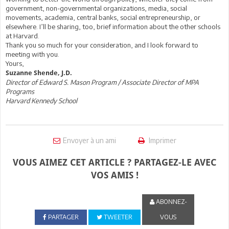
government, non-governmental organizations, media, social
movements, academia, central banks, social entrepreneurship, or
elsewhere. I’ll be sharing, too, brief information about the other schools
at Harvard.
Thank you so much for your consideration, and I look forward to
meeting with you.
Yours,
Suzanne Shende, J.D.
Director of Edward S. Mason Program / Associate Director of MPA
Programs
Harvard Kennedy School
Envoyer à un ami
Imprimer
VOUS AIMEZ CET ARTICLE ? PARTAGEZ-LE AVEC
VOS AMIS !
ABONNEZ-
PARTAGER
TWEETER
VOUS