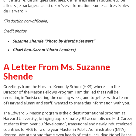
ailleurs. Je partagerai aussi de brèves informations sur les autres écoles
de Harvard. »
(Traduction non-officielle)
Credit photos
Suzanne Shende “Photo by Martha Stewart”
Ghazi Ben-Gacem"Photo Leaders)
A Letter From Ms. Suzanne
Shende
Greetings from the Harvard Kennedy School (HKS) where I am the
Director of the Mason Fellows Program. I am thrilled that I will be
recruiting in Tunisia during the coming week, and together with a team
of Harvard alumni and staff, wanted to share this information with you.
The Edward S. Mason program is the oldest international program at
Harvard University, bringing approximately 85 accomplished Mid-Career
students from over 50 ‘developing’, transitional and newly industrialized
countries to HKS for a one year Master in Public Adminstration (MPA)
degree. We are proud that eleven heads of state, including Nobel Peace