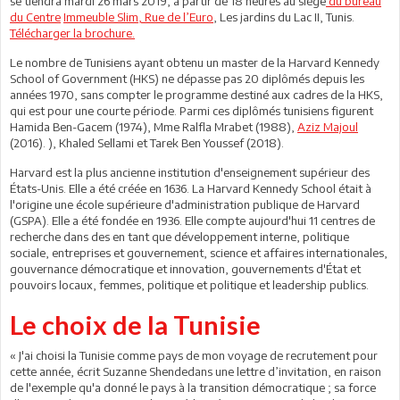
se tiendra mardi 26 mars 2019, à partir de 18 heures au siège
du bureau
du Centre
Immeuble Slim, Rue de l’Euro
, Les jardins du Lac II, Tunis.
Télécharger la brochure.
Le nombre de Tunisiens ayant obtenu un master de la Harvard Kennedy
School of Government (HKS) ne dépasse pas 20 diplômés depuis les
années 1970, sans compter le programme destiné aux cadres de la HKS,
qui est pour une courte période. Parmi ces diplômés tunisiens figurent
Hamida Ben-Gacem (1974), Mme Ralfla Mrabet (1988),
Aziz Majoul
(2016). ), Khaled Sellami et Tarek Ben Youssef (2018).
Harvard est la plus ancienne institution d'enseignement supérieur des
États-Unis. Elle a été créée en 1636. La Harvard Kennedy School était à
l'origine une école supérieure d'administration publique de Harvard
(GSPA). Elle a été fondée en 1936. Elle compte aujourd'hui 11 centres de
recherche dans des en tant que développement interne, politique
sociale, entreprises et gouvernement, science et affaires internationales,
gouvernance démocratique et innovation, gouvernements d'État et
pouvoirs locaux, femmes, politique et politique et leadership publics.
Le choix de la Tunisie
« J'ai choisi la Tunisie comme pays de mon voyage de recrutement pour
cette année, écrit Suzanne Shendedans une lettre d’invitation, en raison
de l'exemple qu'a donné le pays à la transition démocratique ; sa force