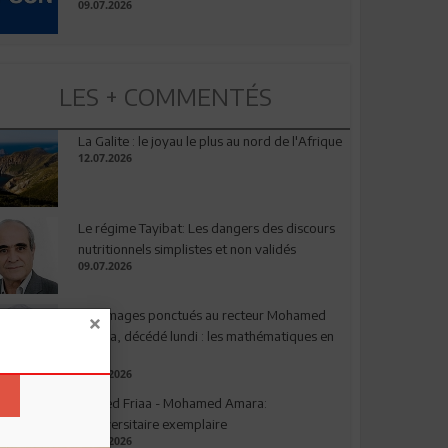
09.07.2026
LES + COMMENTÉS
La Galite : le joyau le plus au nord de l'Afrique
12.07.2026
Le régime Tayibat: Les dangers des discours
nutritionnels simplistes et non validés
09.07.2026
Hommages ponctués au recteur Mohamed
Amara, décédé lundi : les mathématiques en
deuil
03.08.2026
Ahmed Friaa - Mohamed Amara:
l’Universitaire exemplaire
04.08.2026