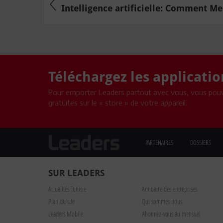
Intelligence artificielle: Comment Meh
Téléchargez les applicati
Pour emporter Leaders partout avec vous, vous pouv
gratuites sur le « store » de votre appareil.
PARTENAIRES
DOSSIERS
SUR LEADERS
Actualités Tunisie
Annuaire des entreprises
Plan du site
Qui sommes nous
Leaders Mobile
Abonnez-vous au mensuel