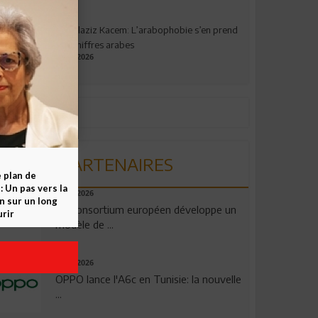
Abdelaziz Kacem: L’arabophobie s’en prend
aux chiffres arabes
09.07.2026
PARTENAIRES
e plan de
 Un pas vers la
06.08.2026
n sur un long
Un consortium européen développe un
rir
modèle de ...
04.08.2026
OPPO lance l'A6c en Tunisie: la nouvelle
...