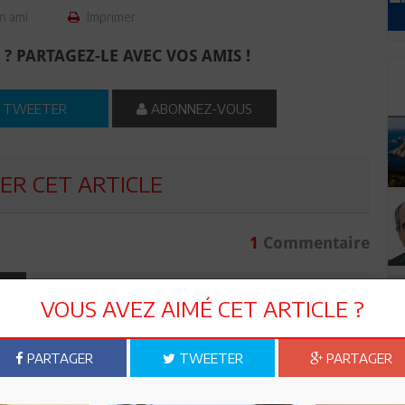
n ami
Imprimer
 ? PARTAGEZ-LE AVEC VOS AMIS !
TWEETER
ABONNEZ-VOUS
R CET ARTICLE
1
Commentaire
Commenter
VOUS AVEZ AIMÉ CET ARTICLE ?
PARTAGER
TWEETER
PARTAGER