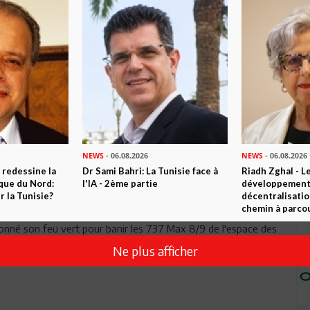
Envoyer
NEWS
- 06.08.2026
NEWS
- 06.08.2026
 redessine la
Dr Sami Bahri: La Tunisie face à
Riadh Zghal - L
ique du Nord:
l'IA - 2ème partie
développement:
 la Tunisie?
décentralisatio
chemin à parcou
e premier pays à le faire avant même l'UE. Cette annonce
nné son feu vert pour banir les 737 Max 8/9 de l'espace des
Ne plus afficher