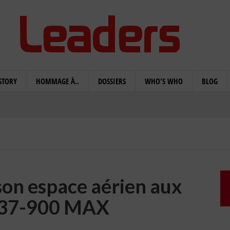
STORY
HOMMAGE À..
DOSSIERS
WHO'S WHO
BLOG
son espace aérien aux
737-900 MAX