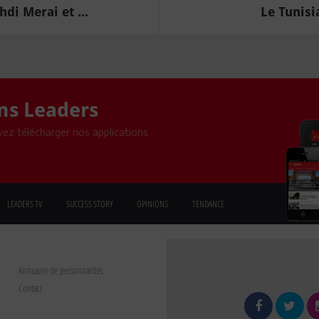
di Merai et ...
Le Tunisi
ons Leaders
ez télécharger nos applications
LEADERS TV
SUCCESS STORY
OPINIONS
TENDANCE
Annuaire de personnalités
Contact