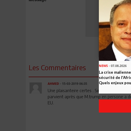
Les Commentaires
NEWS
- 07.08.2026
La crise malienne
sécurité de l'Afr
Quels enjeux pour
AHMED
- 15-03-2019 06:35
Une plaisanteire certes . Singapore a été l
parvient après que M.trump en persone a do
EU.