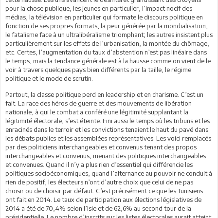
pour la chose publique, les jeunes en particulier, l’impact nocif des
médias, la télévision en particulier qui formate le discours politique en
fonction de ses propres formats, la peur générée par la mondialisation,
le fatalisme face à un ultralibéralisme triomphant; les autres insistent plus
particulièrement sur les effets de l’urbanisation, la montée du chômage,
etc. Certes, l’augmentation du taux d’abstention n’est pas linéaire dans
le temps, mais la tendance générale est à la hausse comme on vient de le
voir à travers quelques pays bien différents par la taille, le régime
politique et le mode de scrutin.
Partout, la classe politique perd en leadership et en charisme. C’est un
fait. La race des héros de guerre et des mouvements de libération
nationale, à qui le combat a conféré une légitimité supplantant la
légitimité électorale, s’est éteinte. Fini aussi le temps où les tribuns et les
enracinés dans le terroir et les convictions tenaient le haut du pavé dans
les débats publics et les assemblées représentatives. Les voici remplacés
par des politiciens interchangeables et convenus tenant des propos
interchangeables et convenus, menant des politiques interchangeables
et convenues. Quand il n’y a plus rien d’essentiel qui différencie les
politiques socioéconomiques, quand l’alternance au pouvoir ne conduit à
rien de positif, les électeurs n’ont d’autre choix que celui de ne pas
choisir ou de choisir par défaut. C’est précisément ce que les Tunisiens
ont fait en 2014. Le taux de participation aux élections législatives de
2014 a été de 70,4% selon l’Isie et de 62,6% au second tour de la
présidentielle. Le nombre d’inscrits sur les listes électorales aurait atteint