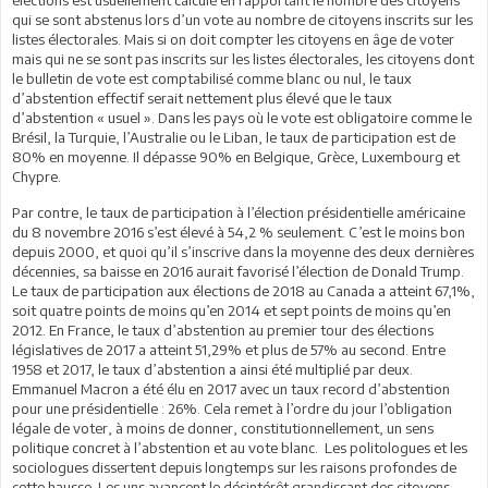
qui se sont abstenus lors d’un vote au nombre de citoyens inscrits sur les
listes électorales. Mais si on doit compter les citoyens en âge de voter
mais qui ne se sont pas inscrits sur les listes électorales, les citoyens dont
le bulletin de vote est comptabilisé comme blanc ou nul, le taux
d’abstention effectif serait nettement plus élevé que le taux
d’abstention « usuel ». Dans les pays où le vote est obligatoire comme le
Brésil, la Turquie, l’Australie ou le Liban, le taux de participation est de
80% en moyenne. Il dépasse 90% en Belgique, Grèce, Luxembourg et
Chypre.
Par contre, le taux de participation à l’élection présidentielle américaine
du 8 novembre 2016 s’est élevé à 54,2 % seulement. C’est le moins bon
depuis 2000, et quoi qu’il s’inscrive dans la moyenne des deux dernières
décennies, sa baisse en 2016 aurait favorisé l’élection de Donald Trump.
Le taux de participation aux élections de 2018 au Canada a atteint 67,1%,
soit quatre points de moins qu’en 2014 et sept points de moins qu’en
2012. En France, le taux d’abstention au premier tour des élections
législatives de 2017 a atteint 51,29% et plus de 57% au second. Entre
1958 et 2017, le taux d’abstention a ainsi été multiplié par deux.
Emmanuel Macron a été élu en 2017 avec un taux record d’abstention
pour une présidentielle : 26%. Cela remet à l’ordre du jour l’obligation
légale de voter, à moins de donner, constitutionnellement, un sens
politique concret à l’abstention et au vote blanc. Les politologues et les
sociologues dissertent depuis longtemps sur les raisons profondes de
cette hausse. Les uns avancent le désintérêt grandissant des citoyens