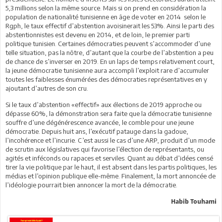
5,3 millions selon la même source. Mais si on prend en considération la
population de nationalité tunisienne en âge de voter en 2014 selon le
Rgph, le taux effectif d’abstention avoisinerait les 53%. Ainsi le parti des
abstentionnistes est devenu en 2014, et de loin, le premier parti
politique tunisien. Certaines démocraties peuvent s’accommoder d’une
telle situation, pas la nôtre, d’autant que la courbe de l’abstention a peu
de chance de s’inverser en 2019. En un laps de temps relativement court,
la jeune démocratie tunisienne aura accompli l’exploit rare d’accumuler
toutes les faiblesses énumérées des démocraties représentatives en y
ajoutant d’autres de son cru.
Si le taux d’abstention «effectif» aux élections de 2019 approche ou
dépasse 60%, la démonstration sera faite que la démocratie tunisienne
souffre d’une dégénérescence avancée, le comble pour une jeune
démocratie. Depuis huit ans, l’exécutif patauge dans la gadoue,
l’incohérence et l’incurie. C’est aussi le cas d’une ARP, produit d’un mode
de scrutin aux législatives qui favorise l’élection de représentants, ou
agités et inféconds ou rapaces et serviles. Quant au débat d’idées censé
tirer la vie politique par le haut, il est absent dans les partis politiques, les
médias et l’opinion publique elle-même. Finalement, la mort annoncée de
l’idéologie pourrait bien annoncer la mort de la démocratie.
Habib Touhami