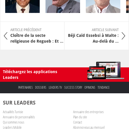
ARTICLE PRÉCÉDENT
ARTICLE SUIVANT
Cloître de la secte
Béji Caïd Essebsi à Malte :
religieuse de Regueb : Et ...
Au-delà du ...
Téléchargez les applications
Leaders
PARTENAIRES
DOSSIERS
LEADERS TV
SUCCESS STORY
OPINIONS
TENDANCE
SUR LEADERS
Actualités Tunisie
Annuaire des entreprises
Annuaire de personnalités
Plan du site
Qui sommes nous
Contact
Leaders Mobile
Abonnez-vous au mensuel