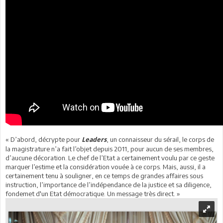
« D’abord, décrypte pour
, un connaisseur du sérail, le corps de
Leaders
la magistrature n’a fait l’objet depuis 2011, pour aucun de ses membres,
d’aucune décoration. Le chef de l’Etat a certainement voulu par ce geste
marquer l’estime et la considération vouée à ce corps. Mais, aussi, il a
certainement tenu à souligner, en ce temps de grandes affaires sous
instruction, l’importance de l’indépendance de la justice et sa diligence,
fondemet d'un Etat démocratique. Un message très direct. »