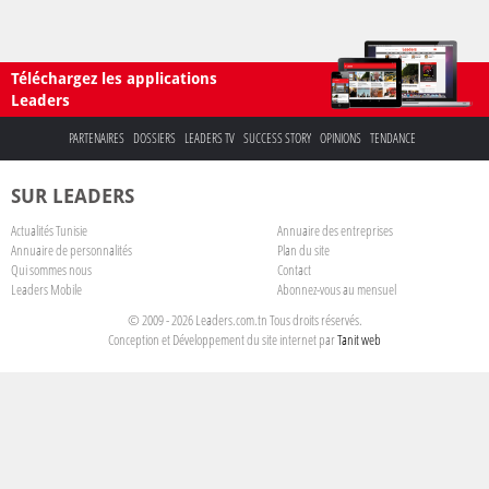
Téléchargez les applications
Leaders
PARTENAIRES
DOSSIERS
LEADERS TV
SUCCESS STORY
OPINIONS
TENDANCE
SUR LEADERS
Actualités Tunisie
Annuaire des entreprises
Annuaire de personnalités
Plan du site
Qui sommes nous
Contact
Leaders Mobile
Abonnez-vous au mensuel
© 2009 - 2026 Leaders.com.tn Tous droits réservés.
Conception et Développement du site internet par
Tanit web