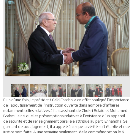
Plus d’une fois, le président Caïd Essebsi a en effet souligné l’importance
de l’aboutissement de l’instruction ouverte dans nombre d’affaires,
notamment celles relatives à l’assassinant de Chokri Belaïd et Mohamed
Brahmi, ainsi que les présomptions relatives à l’existence d’un appareil
de sécurité et de renseignement parallèle attribué au parti Ennahdha. Se
gardant de tout jugement, il a appelé à ce que la vérité soit établie et que
justice soit faite. A une semaine seulement, de la commémoration le 6