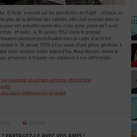
 El Arab a insisté sur les spécificités de l'Ugtt : «Depuis sa
 en plus de la défense des salariés, elle s’est investie dans la
s pour ses activités syndicales, mais aussi
parce qu’il avait
arrêtés
et exilés
le 18 janvier 1952. Dans le premier
enaient plusieurs portefeuilles dans le cadre d’un Front
isloqué le 26 janvier 1978 à l’occasion d’une grève générale. Il
que nous voulons éviter aujourd’hui. Nous devons choisir le
ous arriverons à trouver ses solutions à nos différends».
é sur l'appareil sécuritaire présumé d'Ennahdha
violée
 plus aussi chaleureuses qu'avant
n ami
Imprimer
 ? PARTAGEZ-LE AVEC VOS AMIS !