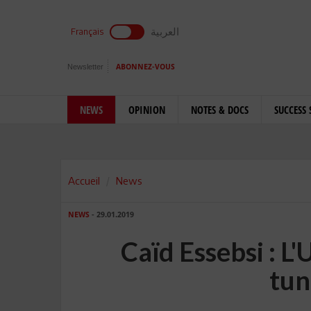
العربية
Français
Newsletter
ABONNEZ-VOUS
NEWS
OPINION
NOTES & DOCS
SUCCESS 
Accueil
News
NEWS
- 29.01.2019
Caïd Essebsi : L
tun