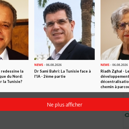
Envoyer
NEWS
- 06.08.2026
NEWS
- 06.08.2026
 redessine la
Dr Sami Bahri: La Tunisie face à
Riadh Zghal - L
ique du Nord:
l'IA - 2ème partie
développement:
 la Tunisie?
décentralisatio
chemin à parcou
Ne plus afficher