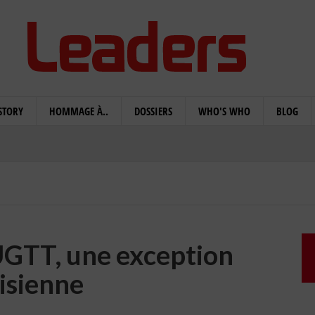
STORY
HOMMAGE À..
DOSSIERS
WHO'S WHO
BLOG
'UGTT, une exception
isienne