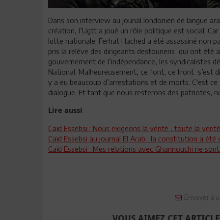
Dans son interview au jounal londonien de langue arabe
création, l’Ugtt a joué un rôle politique est social. Car
lutte nationale. Ferhat Hached a été assassiné non pa
pris la relève des dirigeants destouriens
qui ont été 
gouvernement de l’indépendance, les syndicalistes dét
National. Malheureusement, ce font, ce front
s’est d
y a eu beaucoup d’arrestations et de morts. C'est ce 
dialogue. Et tant que nous resterons des patriotes, n
Lire aussi
Caïd Essebsi : Nous exigeons la vérité , toute la vérit
Caïd Essebsi au journal El Arab : la constitution a été 
Caïd Essebsi : Mes relations avec Ghannouchi ne sont
Envoyer à u
VOUS AIMEZ CET ARTICLE