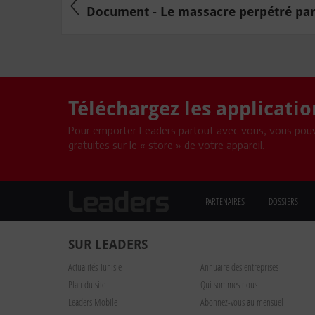
Document - Le massacre perpétré par 
Téléchargez les applicati
Pour emporter Leaders partout avec vous, vous pouv
gratuites sur le « store » de votre appareil.
PARTENAIRES
DOSSIERS
SUR LEADERS
Actualités Tunisie
Annuaire des entreprises
Plan du site
Qui sommes nous
Leaders Mobile
Abonnez-vous au mensuel