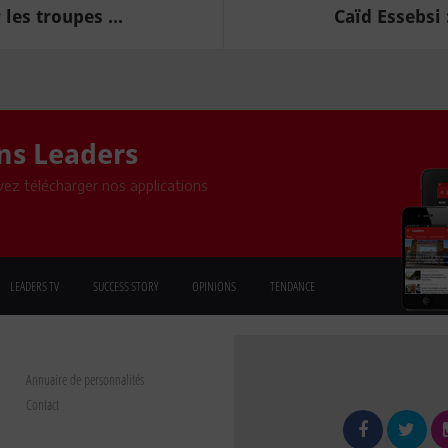
les troupes ...
Caïd Essebsi 
ons Leaders
ez télécharger nos applications
LEADERS TV
SUCCESS STORY
OPINIONS
TENDANCE
Annuaire de personnalités
Contact