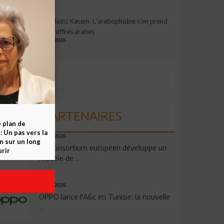
Abdelaziz Kacem: L’arabophobie s’en prend
aux chiffres arabes
09.07.2026
PARTENAIRES
e plan de
 Un pas vers la
06.08.2026
n sur un long
Un consortium européen développe un
rir
modèle de ...
04.08.2026
OPPO lance l'A6c en Tunisie: la nouvelle
...