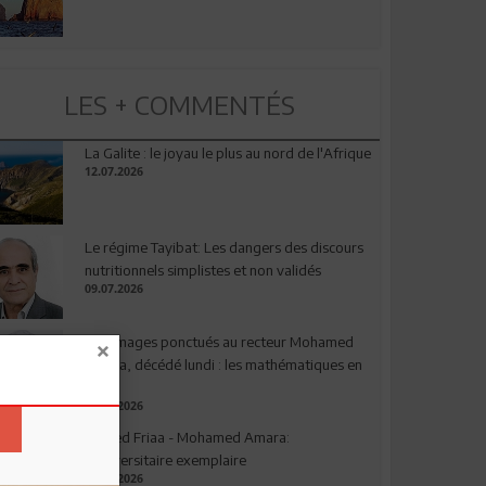
LES + COMMENTÉS
La Galite : le joyau le plus au nord de l'Afrique
12.07.2026
Le régime Tayibat: Les dangers des discours
nutritionnels simplistes et non validés
09.07.2026
Hommages ponctués au recteur Mohamed
Amara, décédé lundi : les mathématiques en
deuil
03.08.2026
Ahmed Friaa - Mohamed Amara:
l’Universitaire exemplaire
04.08.2026