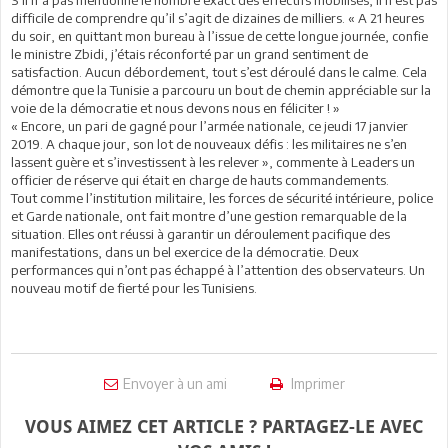
difficile de comprendre qu’il s’agit de dizaines de milliers. « A 21 heures
du soir, en quittant mon bureau à l’issue de cette longue journée, confie
le ministre Zbidi, j’étais réconforté par un grand sentiment de
satisfaction. Aucun débordement, tout s’est déroulé dans le calme. Cela
démontre que la Tunisie a parcouru un bout de chemin appréciable sur la
voie de la démocratie et nous devons nous en féliciter ! »
« Encore, un pari de gagné pour l’armée nationale, ce jeudi 17 janvier
2019. A chaque jour, son lot de nouveaux défis : les militaires ne s’en
lassent guère et s’investissent à les relever », commente à Leaders un
officier de réserve qui était en charge de hauts commandements.
Tout comme l’institution militaire, les forces de sécurité intérieure, police
et Garde nationale, ont fait montre d’une gestion remarquable de la
situation. Elles ont réussi à garantir un déroulement pacifique des
manifestations, dans un bel exercice de la démocratie. Deux
performances qui n’ont pas échappé à l’attention des observateurs. Un
nouveau motif de fierté pour les Tunisiens.
Envoyer à un ami
Imprimer
VOUS AIMEZ CET ARTICLE ? PARTAGEZ-LE AVEC