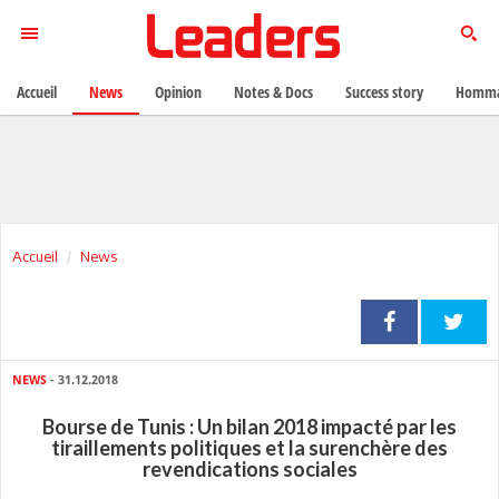
Accueil
News
Opinion
Notes & Docs
Success story
Homma
Accueil
News
NEWS
- 31.12.2018
Bourse de Tunis : Un bilan 2018 impacté par les
tiraillements politiques et la surenchère des
revendications sociales