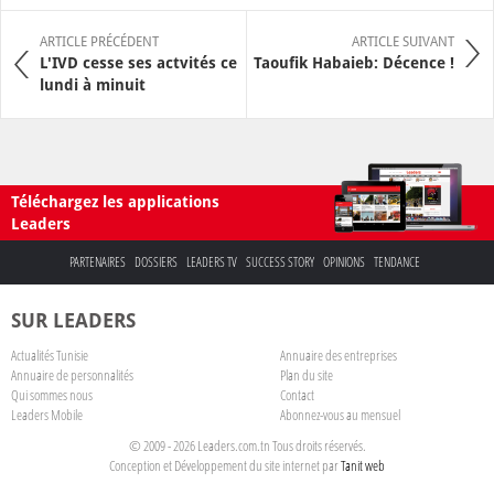
ARTICLE PRÉCÉDENT
ARTICLE SUIVANT
L'IVD cesse ses actvités ce
Taoufik Habaieb: Décence !
lundi à minuit
Téléchargez les applications
Leaders
PARTENAIRES
DOSSIERS
LEADERS TV
SUCCESS STORY
OPINIONS
TENDANCE
SUR LEADERS
Actualités Tunisie
Annuaire des entreprises
Annuaire de personnalités
Plan du site
Qui sommes nous
Contact
Leaders Mobile
Abonnez-vous au mensuel
© 2009 - 2026 Leaders.com.tn Tous droits réservés.
Conception et Développement du site internet par
Tanit web