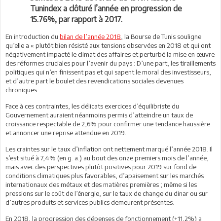
Tunindex a clôturé l’année en progression de
15.76%, par rapport à 2017.
En introduction du
bilan de l’année 2018
, la Bourse de Tunis souligne
qu’elle a « plutôt bien résisté aux tensions observées en 2018 et qui ont
négativement impacté le climat des affaires et perturbé la mise en œuvre
des réformes cruciales pour l’avenir du pays : D’une part, les tiraillements
politiques qui n’en finissent pas et qui sapent le moral des investisseurs,
et d’autre part le boulet des revendications sociales devenues
chroniques.
Face à ces contraintes, les délicats exercices d’équilibriste du
Gouvernement auraient néanmoins permis d’atteindre un taux de
croissance respectable de 2,6% pour confirmer une tendance haussière
et annoncer une reprise attendue en 2019.
Les craintes sur le taux d’inflation ont nettement marqué l’année 2018. Il
s’est situé à 7,4% (en g. a.) au bout des onze premiers mois de l’année,
mais avec des perspectives plutôt positives pour 2019 sur fond de
conditions climatiques plus favorables, d’apaisement sur les marchés
internationaux des métaux et des matières premières ; même si les
pressions sur le coût de l’énergie, sur le taux de change du dinar ou sur
d’autres produits et services publics demeurent présentes.
En 2018, la progression des dépenses de fonctionnement (+11,2%) a