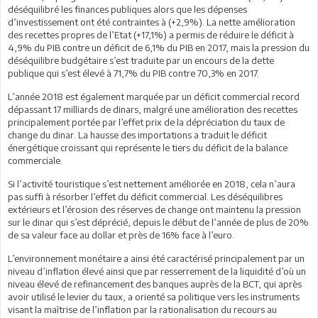
déséquilibré les finances publiques alors que les dépenses
d’investissement ont été contraintes à (+2,9%). La nette amélioration
des recettes propres de l’Etat (+17,1%) a permis de réduire le déficit à
4,9% du PIB contre un déficit de 6,1% du PIB en 2017, mais la pression du
déséquilibre budgétaire s’est traduite par un encours de la dette
publique qui s’est élevé à 71,7% du PIB contre 70,3% en 2017.
L’année 2018 est également marquée par un déficit commercial record
dépassant 17 milliards de dinars, malgré une amélioration des recettes
principalement portée par l’effet prix de la dépréciation du taux de
change du dinar. La hausse des importations a traduit le déficit
énergétique croissant qui représente le tiers du déficit de la balance
commerciale.
Si l’activité touristique s’est nettement améliorée en 2018, cela n’aura
pas suffi à résorber l’effet du déficit commercial. Les déséquilibres
extérieurs et l’érosion des réserves de change ont maintenu la pression
sur le dinar qui s’est déprécié, depuis le début de l’année de plus de 20%
de sa valeur face au dollar et près de 16% face à l’euro.
L’environnement monétaire a ainsi été caractérisé principalement par un
niveau d’inflation élevé ainsi que par resserrement de la liquidité d’où un
niveau élevé de refinancement des banques auprès de la BCT, qui après
avoir utilisé le levier du taux, a orienté sa politique vers les instruments
visant la maîtrise de l’inflation par la rationalisation du recours au