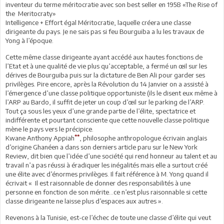
inventeur du terme méritocratie avec son best seller en 1958 «The Rise of
the Meritocraty»
Intelligence + Effort égal Méritocratie, laquelle créera une classe
dirigeante du pays. Je ne sais pas si feu Bourguiba a lu les travaux de
Yong à l’époque.
Cette même classe dirigeante ayant accédé aux hautes fonctions de
l’Etat et à une qualité de vie plus qu’acceptable, a fermé un œil sur les
dérives de Bourguiba puis sur la dictature de Ben Ali pour garder ses
privilèges. Pire encore, après la Révolution du 14 Janvier on a assisté à
l’émergence d’une classe politique opportuniste (ils le disent eux même à
l’ARP au Bardo, il suffit de jeter un coup d’œil sur le parking de l’ARP.
Tout ça sous les yeux d’une grande partie de l’élite, spectatrice et
indifférente et pourtant consciente que cette nouvelle classe politique
mène le pays vers le précipice.
**
Kwane Anthony Appiah
, philosophe anthropologue écrivain anglais
d’origine Ghanéen a dans son derniers article paru sur le New York
Review, dit bien que l’idée d’une société qui rend honneur au talent et au
travail n’a pas réussi à éradiquer les inégalités mais elle a surtout créé
une élite avec d’énormes privilèges. Il fait référence à M. Yong quand il
écrivait « Il est raisonnable de donner des responsabilités à une
personne en fonction de son mérite…ce n’est plus raisonnable si cette
classe dirigeante ne laisse plus d’espaces aux autres ».
Revenons à la Tunisie, est-ce l’échec de toute une classe d’élite qui veut