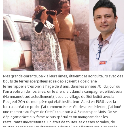
Mes grands-parents, paix à leurs âmes, étaient des agriculteurs avec des
bouts de terres éparpillées et se déplaçaient à dos d’âne.
Je me rappelle très bien à l’âge de 8 ans, dans les années 70, du jour où
l’on a volé un de nos ânes, on le cherchait dans la campagne de Besbesia
(Hammamet sud actuellement) jusqu’au village de Sidi Jedidi avec la
Peugeot 204 de mon père qui était instituteur. Aussi en 1986 avec la
baccalauréat en poche j’ai commencé mes études de médecine, j’ai loué
une chambre au foyer de Cité Ezzouhour à 4,5 dinars par Mois. On se
déplaçait grâce aux fameux bus spécial et on mangeait dans les
restaurants universitaires. On était de toutes les classes sociales, de
toutes les régions. On était tous le fruit d’une sélection scolaire par le