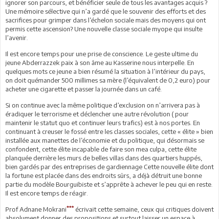
ignorer son parcours, et bénéficier seule de tous les avantages acquis ?
Une mémoire sélective qui n’a gardé que le souvenir des efforts et des
sacrifices pour grimper dans l’échelon sociale mais des moyens qui ont
permis cette ascension? Une nouvelle classe sociale myope qui insulte
l’avenir.
Il est encore temps pour une prise de conscience. Le geste ultime du
jeune Abderrazzek paix à son âme au Kasserine nous interpelle. En
quelques mots ce jeune a bien résumé la situation à l’intérieur du pays,
on doit quémander 500 millimes sa mère (l’équivalent de 0,2 euro) pour
acheter une cigarette et passer la journée dans un café.
Si on continue avec la même politique d’exclusion on n’arrivera pas à
éradiquer le terrorisme et déclencher une autre révolution ( pour
maintenir le statut quo et continuer leurs trafics) est à nos portes. En
continuant à creuser le fossé entre les classes sociales, cette « élite » bien
installée aux manettes de l’économie et du politique, qui désormais se
confondent, cette élite incapable de faire son mea culpa, cette élite
planquée derrière les murs de belles villas dans des quartiers huppés,
bien gardés par des entreprises de gardiennage Cette nouvelle élite dont
la fortune est placée dans des endroits sûrs, a déjà détruit une bonne
partie du modèle Bourguibiste et s’apprête à achever le peu qui en reste.
Il est encore temps de réagir.
***
Prof Adnane Mokrani
écrivait cette semaine, ceux qui critiques doivent
absolument donner des propositions et surtout laisser un espace à