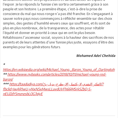
l’espoir. Je lui réponds la Tunisie s’en sortira certainement grâce à son
peuple et son histoire. La première étape, c’est-à-dire la prise de
conscience du mal qui nous ronge n’a pas été franchie. En s’engageant à
sauver notre pays nous commençons à réfléchir ensemble sur des choix
simples, des gestes d’humilité envers ceux qui souffrent, et ils sont de
plus en plus nombreux, de la transparence, des actes pour rétablir
l’équité et donner en priorité à ceux qui en ont le plus besoin.
Rétablissons l’ascenseur social, soyons à la hauteur des sacrifices de nos
parents et de leurs attentes d’une Tunisie plus juste, essayons d’être des
exemples pour les générations futurs.
Mohamed Adel Chehida
*
https://en.wikipedia.org/wiki/Michael_Young,_Baron_Young_of_Dartingtoh
https://www.nybooks.com/articles/2018/10/11/michael-young-red-
**
baron/
https://taadudiya.com/الفكر-النقدي-لا-يكتمل-إلا-بطرح-بديل-بنّ/?
***
fbclid=IwAR1wU-yNxN5xMwsLLuvdUVFh66jMSrk5ZbQ-S-
nEUZdYSmznzsbLOG7qJyE