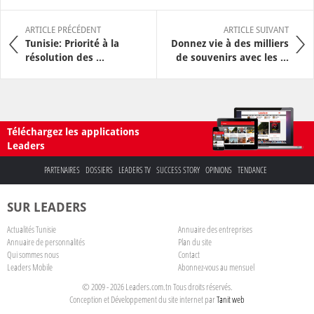
ARTICLE PRÉCÉDENT
ARTICLE SUIVANT
Tunisie: Priorité à la
Donnez vie à des milliers
résolution des ...
de souvenirs avec les ...
Téléchargez les applications
Leaders
PARTENAIRES
DOSSIERS
LEADERS TV
SUCCESS STORY
OPINIONS
TENDANCE
SUR LEADERS
Actualités Tunisie
Annuaire des entreprises
Annuaire de personnalités
Plan du site
Qui sommes nous
Contact
Leaders Mobile
Abonnez-vous au mensuel
© 2009 - 2026 Leaders.com.tn Tous droits réservés.
Conception et Développement du site internet par
Tanit web