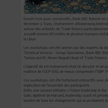
Durant trois jours consécutifs, Bank ABC Bahreïn en 
décembre à Tunis, l’événement «Modernising Intern
autour des activités de Trade finance particulièremen
accueilli environ 60 invités de plusieurs banques inst
la Libye.
Les workshops ont été animés par des experts du do
Technical Services - Group Operations, Bank ABC Bah
Tunisia and M. Akram Naguib Head of Trade Finance,
L’objectif de cet événement était de discuter et de p
maîtrise de l’UCP 600, de mieux comprendre l’ISBP 745
Ces workshops ont été fortement interactifs avec des
implication de l’ensemble des participants.
Enfin, une session intitulée « Future leadership in t
Saibi, diplômé de Harvard, leadership coach et présid
lumière de tous les changements qui se produisent d