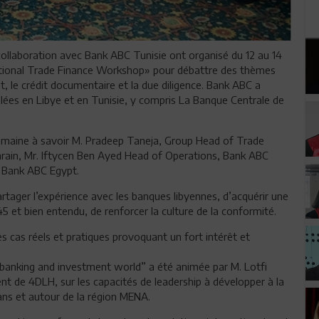
collaboration avec Bank ABC Tunisie ont organisé du 12 au 14
ational Trade Finance Workshop» pour débattre des thèmes
t, le crédit documentaire et la due diligence. Bank ABC a
allées en Libye et en Tunisie, y compris La Banque Centrale de
maine à savoir M. Pradeep Taneja, Group Head of Trade
rain, Mr. Iftycen Ben Ayed Head of Operations, Bank ABC
 Bank ABC Egypt.
artager l’expérience avec les banques libyennes, d’acquérir une
 et bien entendu, de renforcer la culture de la conformité.
 cas réels et pratiques provoquant un fort intérêt et
he banking and investment world” a été animée par M. Lotfi
ent de 4DLH, sur les capacités de leadership à développer à la
ans et autour de la région MENA.