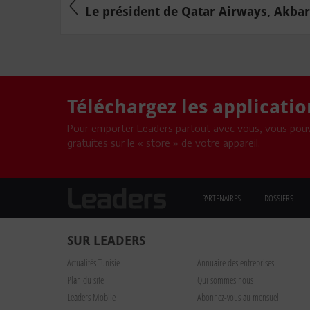
Le président de Qatar Airways, Akbar A
Téléchargez les applicati
Pour emporter Leaders partout avec vous, vous pouv
gratuites sur le « store » de votre appareil.
PARTENAIRES
DOSSIERS
SUR LEADERS
Actualités Tunisie
Annuaire des entreprises
Plan du site
Qui sommes nous
Leaders Mobile
Abonnez-vous au mensuel