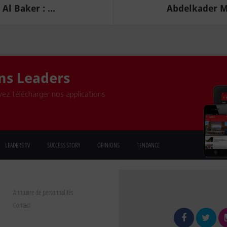
l Baker : ...
Abdelkader Ma
ons Leaders
ez télécharger nos applications
LEADERS TV
SUCCESS STORY
OPINIONS
TENDANCE
Annuaire de personnalités
Contact