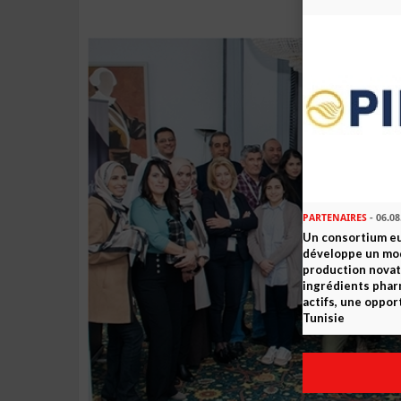
PARTENAIRES
- 06.08
Un consortium e
développe un mo
production novat
ingrédients pha
actifs, une oppor
Tunisie