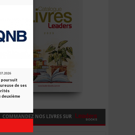
07.2026
 poursuit
oureuse de ses
orités
u deuxième
COMMANDEZ NOS LIVRES SUR