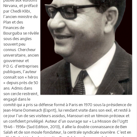
Nirvana, et préfacé
par Chedli Klibi,
l’ancien ministre du
Plan et des
Finances de
Bourguiba se révèle
sous des angles
souvent peu
connus. Chercheur
universitaire, ancien
gouverneur et
P.D.G. d’entreprises
publiques, l’auteur
connaît son « héros
» depuis près de 50
ans. Admis dans
son cercle restreint,
engagé dans le
comité qui a pris sa défense formé à Paris en 1970 sous la présidence de
Jean-Marie Domenach (Esprit), lui rendant visite dans son exil, et resté à
ce jour l’un de ses visiteurs assidus, Mansouri est un témoin précieux et
un confident privilégié. Auteur d’un ouvrage sur « La Mission de l’Ugtt
1946 - 1956» (Sud Edition, 2013), il allie la double connaissance de Ben
Salah et de son moule fondateur, la centrale syndicale ouvrière. C’est en