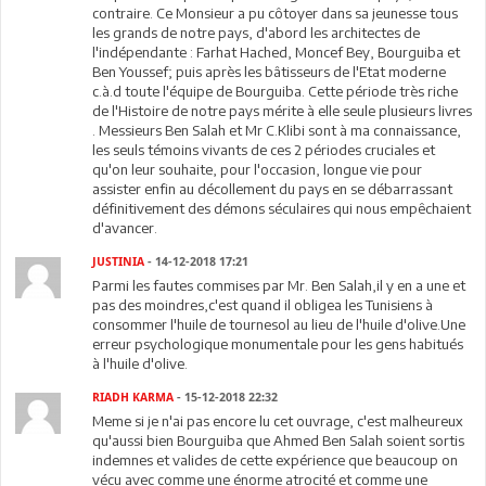
contraire. Ce Monsieur a pu côtoyer dans sa jeunesse tous
les grands de notre pays, d'abord les architectes de
l'indépendante : Farhat Hached, Moncef Bey, Bourguiba et
Ben Youssef; puis après les bâtisseurs de l'Etat moderne
c.à.d toute l'équipe de Bourguiba. Cette période très riche
de l'Histoire de notre pays mérite à elle seule plusieurs livres
. Messieurs Ben Salah et Mr C.Klibi sont à ma connaissance,
les seuls témoins vivants de ces 2 périodes cruciales et
qu'on leur souhaite, pour l'occasion, longue vie pour
assister enfin au décollement du pays en se débarrassant
définitivement des démons séculaires qui nous empêchaient
d'avancer.
JUSTINIA
- 14-12-2018 17:21
Parmi les fautes commises par Mr. Ben Salah,il y en a une et
pas des moindres,c'est quand il obligea les Tunisiens à
consommer l'huile de tournesol au lieu de l'huile d'olive.Une
erreur psychologique monumentale pour les gens habitués
à l'huile d'olive.
RIADH KARMA
- 15-12-2018 22:32
Meme si je n'ai pas encore lu cet ouvrage, c'est malheureux
qu'aussi bien Bourguiba que Ahmed Ben Salah soient sortis
indemnes et valides de cette expérience que beaucoup on
vécu avec comme une énorme atrocité et comme une