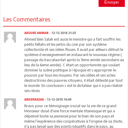
Envoyer
Les Commentaires
AKOUBI AMMAR
- 12-12-2018 21:25
Ahmed Ben Salah est aussi le ministre qui a fait souffrir les
petits fellahs et les jerbis du coin par son système
collectiviste et ses idées floues. Il avait par ailleurs détruit le
système d enseignement en instaurant le nouveau régime (
passage du baccalauréat après la 7eme année secondaire au
lieu de la 6eme année). C était un opportuniste qui voulait
dominer la scène politique à l époque et s approprier le
pouvoir par tous les moyens. Par ses idées et ses actes
destructrices des pauvres citoyens, il était détesté par tout
le monde. En conclusion c est le dictateur qui n a pas réalisé
ses rêves.
ABDERRAZAK
- 13-12-2018 16:49
Bravo pour ce témoignage crucial sur la vie de ce grand
Monsieur doué d'une force mentale titanesque et qui a
dépensé toute sa jeunesse pour le bien de son pays et
même l’expérience des coopératives à l'origine de sa chute,
n'a pas laissé que des points négatifs dans le pays, au