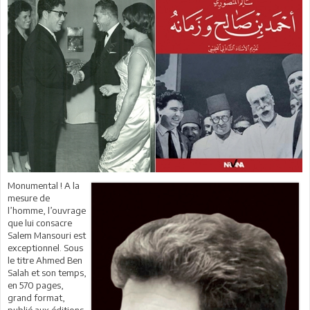
Monumental ! A la
mesure de
l’homme, l’ouvrage
que lui consacre
Salem Mansouri est
exceptionnel. Sous
le titre Ahmed Ben
Salah et son temps,
en 570 pages,
grand format,
publié aux éditions