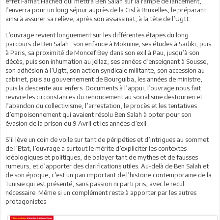
effet Farhat Hached qui mettra Ben Salah sur la rampe de lancement,
l’enverra pour un long séjour auprès de la Cisl à Bruxelles, le préparant
ainsi à assurer sa relève, après son assassinat, à la tête de l’Ugtt.
L’ouvrage revient longuement sur les différentes étapes du long
parcours de Ben Salah : son enfance à Moknine, ses études à Sadiki, puis
à Paris, sa proximité de Moncef Bey dans son exil à Pau, jusqu’à son
décès, puis son inhumation au Jellaz, ses années d’enseignant à Sousse,
son adhésion à l’Ugtt, son action syndicale militante, son accession au
cabinet, puis au gouvernement de Bourguiba, les années de ministre,
puis la descente aux enfers. Documents à l’appui, l’ouvrage nous fait
revivre les circonstances du renoncement au socialisme destourien et
l’abandon du collectivisme, l’arrestation, le procès et les tentatives
d’empoisonnement qui avaient résolu Ben Salah à opter pour son
évasion de la prison du 9 Avril et les années d’exil.
S’il lève un coin de voile sur tant de péripéties et d’intrigues au sommet
de l’Etat, l’ouvrage a surtout le mérite d’expliciter les contextes
idéologiques et politiques, de balayer tant de mythes et de fausses
rumeurs, et d’apporter des clarifications utiles. Au-delà de Ben Salah et
de son époque, c’est un pan important de l’histoire contemporaine de la
Tunisie qui est présenté, sans passion ni parti pris, avec le recul
nécessaire. Même si un complément reste à apporter par les autres
protagonistes.