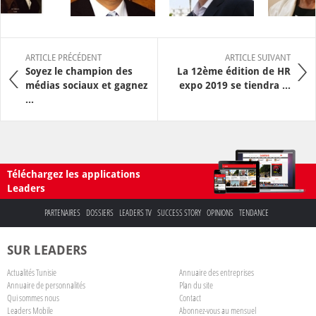
ARTICLE PRÉCÉDENT
ARTICLE SUIVANT
Soyez le champion des
La 12ème édition de HR
médias sociaux et gagnez
expo 2019 se tiendra ...
...
Téléchargez les applications
Leaders
PARTENAIRES
DOSSIERS
LEADERS TV
SUCCESS STORY
OPINIONS
TENDANCE
SUR LEADERS
Actualités Tunisie
Annuaire des entreprises
Annuaire de personnalités
Plan du site
Qui sommes nous
Contact
Leaders Mobile
Abonnez-vous au mensuel