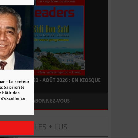
LEADERS N° 183 - AOÛT 2026 : EN KIOSQUE
ar – Le recteur
 Sa priorité
e bâtir des
d’excellence
ABONNEZ-VOUS
LES + LUS