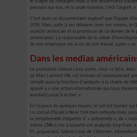
le scalpel du chirurgien mais d’une désarmante banali
pression sur eux, et la seule manière, c’est l’argent. »
C’est donc un documentaire explosif que l’équipe d’inve
2018. Mais, suite à ses déboires avec ses voisins, le
sioniste américain et la promesse de ce dernier de le
américaines. Le responsable de la cellule d’investigat
de son employeur vis-à-vis de son travail, a pris « un
Dans les medias américains
Le journaliste Gideon Lévy conte, sous ce titre, d
de Marc Lamont Hill, cet écrivain et communicant am
remplit aussi la fonction d’analyste à la chaîne de té
appelé à « une action internationale qui nous donnera c
Jourdain] jusqu’à la mer. »
En l’espace de quelques heures, le ciel est tombé sur l
Le consul d’Israël à New York bien entendu mais aussi
la sempiternelle étiquette d’ « antisémite », de « nazi 
même CNN a mis à la porte cet analyste trop franc à
Et, goguenard, Gideon Levy de s’étonner, interpellant