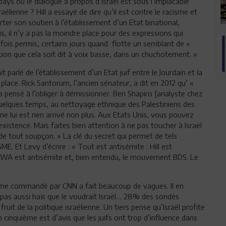
ays où le dialogue à propos d’Israël est sous l’implacable
aélienne ? Hill a essayé de dire qu’il est contre le racisme et
ter son soutien à l’établissement d’un Etat binational,
, il n’y a pas la moindre place pour des expressions qui
tefois permis, certains jours quand flotte un semblant de «
ition que cela soit dit à voix basse, dans un chuchotement. »
ait parlé de l’établissement d’un Etat juif entre le Jourdain et la
 place. Rick Santorum, l’ancien sénateur, a dit en 2012 qu’ «
’a pensé à l’obliger à démissionner. Ben Shapiro [analyste chez
 quelques temps, au nettoyage ethnique des Palestiniens des
Il ne lui est rien arrivé non plus. Aux Etats Unis, vous pouvez
 existence. Mais faites bien attention à ne pas toucher à Israël
 de tout soupçon. » La clé du secret qui permet de tels
 Et Levy d’écrire : « Tout est antisémite : Hill est
UNRWA est antisémite et, bien entendu, le mouvement BDS. Le
isme commandé par CNN a fait beaucoup de vagues. Il en
 pas aussi haïs que le voudrait Israël… 28% des sondés
ruit de la politique israélienne. Un tiers pense qu’Israël profite
 cinquième est d’avis que les juifs ont trop d’influence dans