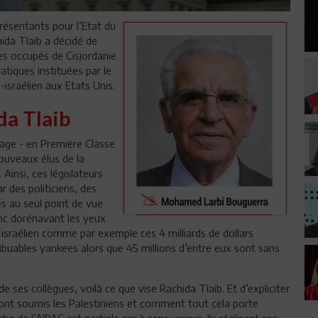
résentants pour l’Etat du
ida Tlaib a décidé de
es occupés de Cisjordanie.
atiques instituées par le
-israélien aux Etats Unis.
a Tlaib
yage - en Première Classe
nouveaux élus de la
insi, ces législateurs
 des politiciens, des
és au seul point de vue
onc dorénavant les yeux
 israélien comme par exemple ces 4 milliards de dollars
ribuables yankees alors que 45 millions d’entre eux sont sans
 ses collègues, voilà ce que vise Rachida Tlaib. Et d’expliciter
 sont soumis les Palestiniens et comment tout cela porte
e de l’AIPAC est partiale car à sens unique. Ils réalisent ces