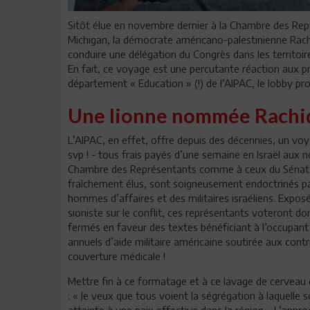
Sitôt élue en novembre dernier à la Chambre des Rep
Michigan, la démocrate américano-palestinienne Rach
conduire une délégation du Congrès dans les territoir
En fait, ce voyage est une percutante réaction aux pr
département « Education » (!) de l’AIPAC, le lobby pro
Une lionne nommée Rachid
L’AIPAC, en effet, offre depuis des décennies, un vo
svp ! - tous frais payés d’une semaine en Israël aux 
Chambre des Représentants comme à ceux du Sénat. A
fraîchement élus, sont soigneusement endoctrinés par
hommes d’affaires et des militaires israéliens. Expos
sioniste sur le conflit, ces représentants voteront d
fermés en faveur des textes bénéficiant à l’occupant
annuels d’aide militaire américaine soutirée aux cont
couverture médicale !
Mettre fin à ce formatage et à ce lavage de cerveau de
: « Je veux que tous voient la ségrégation à laquelle
atteinte à une paix effective dans la région… L’approch