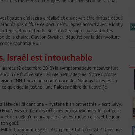
té : « Les membres du Congrès ne font rien si on ne fait pas
stigation d’al Jazira a réalisé et qui devait être diffusé début
 Qatar n’a pas diffusé ce document… après accord avec le lobby
 protéger et de défendre ses intérêts auprès des autorités
ion de la chaîne, Clayton Swisher, dégoûté par la désinvolture
 congé sabbatique » !
, Israël est intouchable
ans Haaretz (2 décembre 2018) la symptomatique mésaventure
éricain de l’Université Temple à Philadelphie. Notre homme
lévision CNN. Lors d’une conférence des Nations Unies, Hill a
e qu’exige la justice : une Palestine libre du fleuve [le
a tête de Hill dans une « hystérie bien orchestrée » écrit Lévy.
 Fox News et d’autres officines pro-israéliennes lui ont collé
» et de quelqu’un qui appelle à la destruction d’Israël. Le jour
 son goût.
 Hill: « Comment ose-t-il ? Où pense-t-il qu’on vit ? Dans une