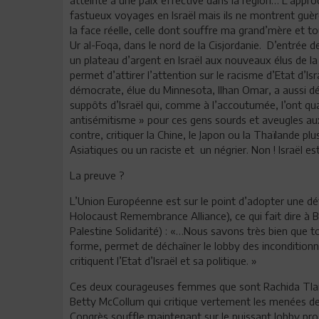
fastueux voyages en Israël mais ils ne montrent guère 
la face réelle, celle dont souffre ma grand’mère et tou
Ur al-Foqa, dans le nord de la Cisjordanie. D’entrée d
un plateau d’argent en Israël aux nouveaux élus de 
permet d’attirer l’attention sur le racisme d’Etat d’Is
démocrate, élue du Minnesota, Ilhan Omar, a aussi dé
suppôts d’Israël qui, comme à l’accoutumée, l’ont qualif
antisémitisme » pour ces gens sourds et aveugles aux
contre, critiquer la Chine, le Japon ou la Thaïlande p
Asiatiques ou un raciste et un négrier. Non ! Israël es
La preuve ?
L’Union Européenne est sur le point d’adopter une déf
Holocaust Remembrance Alliance), ce qui fait dire à 
Palestine Solidarité) : «…Nous savons très bien que to
forme, permet de déchaîner le lobby des inconditionnel
critiquent l’Etat d’Israël et sa politique. »
Ces deux courageuses femmes que sont Rachida Tlai
Betty McCollum qui critique vertement les menées de
Congrès souffle maintenant sur le puissant lobby pro