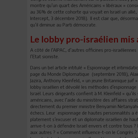
montre qu’un quart des Américains « libéraux » consid
au 36% de cette cohorte qui voyait en Israël un allié
Intercept, 3 décembre 2018). Il est clair que, désormai
qu’il diminue au Parti démocrate.
Le lobby pro-israélien mis 
A côté de l’AIPAC, d’autres officines pro-israélienne
l’Etat sioniste.
Dans un bel article intitulé « Espionnage et intimidati
page du Monde Diplomatique (septembre 2018), Alain 
Jazira, Anthony Kleinfeld, « un jeune Britannique juif 
lobby israélien et dévoilé les méthodes d’espionnage
Israël. Leurs dirigeants confient à M. Kleinfeld « qu’i
américains, avec l’aide du ministère des affaires stra
directement du premier ministre Benyamin Netanyahou
échecs. Leur espionnage de hautes personnalités a é
platement s’excuser et un diplomate israélien de hau
arrive-t-on à défendre Israël envers et contre tous ? I
aux autres ? « Comment influence-t-on le Congrès ? 