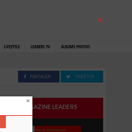
LIFESTYLE
LEADERS TV
ALBUMS PHOTOS
PARTAGER
TWEETER
MAGAZINE LEADERS