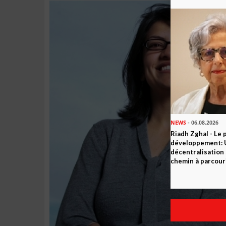
NEWS
- 06.08.2026
Riadh Zghal - Le 
développement: U
décentralisation 
chemin à parcour