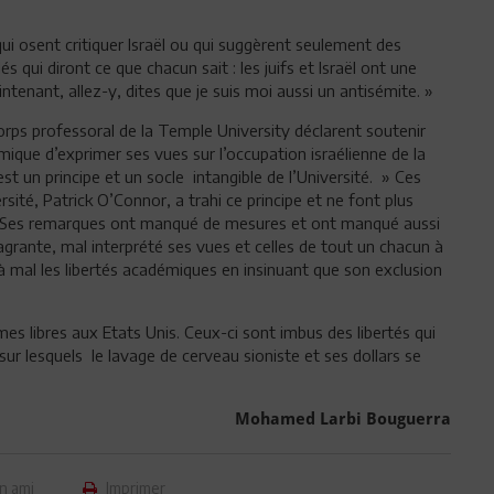
qui osent critiquer Israël ou qui suggèrent seulement des
és qui diront ce que chacun sait : les juifs et Israël ont une
tenant, allez-y, dites que je suis moi aussi un antisémite. »
ps professoral de la Temple University déclarent soutenir
émique d’exprimer ses vues sur l’occupation israélienne de la
t un principe et un socle intangible de l’Université. » Ces
sité, Patrick O’Connor, a trahi ce principe et ne font plus
on…. Ses remarques ont manqué de mesures et ont manqué aussi
flagrante, mal interprété ses vues et celles de tout un chacun à
 mal les libertés académiques en insinuant que son exclusion
 libres aux Etats Unis. Ceux-ci sont imbus des libertés qui
sur lesquels le lavage de cerveau sioniste et ses dollars se
Mohamed Larbi Bouguerra
n ami
Imprimer