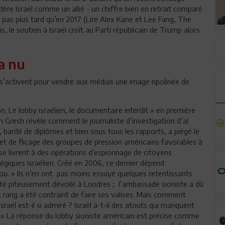
ère Israël comme un allié - un chiffre bien en retrait comparé
, pas plus tard qu’en 2017 (Lire Alex Kane et Lee Fang, The
s, le soutien à Israël croît au Parti républicain de Trump alors
a nu
s s’activent pour vendre aux médias une image ripolinée de
on. Le lobby israélien, le documentaire interdit » en première
Gresh révèle comment le journaliste d’investigation d’al
», bardé de diplômes et bien sous tous les rapports, a piégé le
 et de flicage des groupes de pression américains favorables à
ls se livrent à des opérations d’espionnage de citoyens
tégiques israélien. Créé en 2006, ce dernier dépend
. » Ils n’en ont pas moins essuyé quelques retentissants
té piteusement dévoilé à Londres ; l’ambassade sioniste a dû
t rang a été contraint de faire ses valises. Mais comment
sraël est-il si admiré ? Israël a-t-il des atouts qui manquent
» La réponse du lobby sioniste américain est précise comme