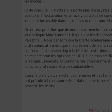
les médias. »
Et de conclure : « Mettez à la porte plus d’analystes 
solutions à l’occupation et ainsi, il y aura plus de sond
influence incroyable dans les médias occidentaux. Main
On notera pour finir que de nombreux membres du cor
leur collègue Marc Lamont Hill qui a « la liberté acad
Palestine…. Nous pensons que la liberté académique es
professeurs affirment que « le président de leur univer
confiance à son leadership à la tête de l’instituti
de respect pour les opinions de Hill. Il a, de manière 
la Temple University. O’Connor a mis grossièrement à
du corps professoral était « souhaitable ».
Comme on le voit, il existe des femmes et des hommes
ont présidé à la naissance de la Nation américaine et 
cassent les dents.
Envoyer à u