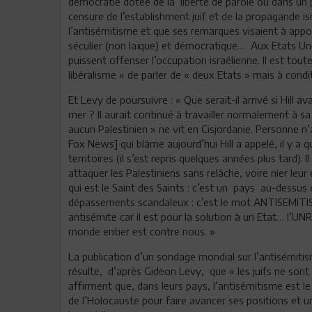
démocratie dotée de la liberté de parole ou dans un p
censure de l’establishment juif et de la propagande isr
l’antisémitisme et que ses remarques visaient à appor
séculier (non laïque) et démocratique… Aux Etats Unis
puissent offenser l’occupation israélienne. Il est tou
libéralisme » de parler de « deux Etats » mais à cond
Et Levy de poursuivre : « Que serait-il arrivé si Hill av
mer ? Il aurait continué à travailler normalement à sa
aucun Palestinien » ne vit en Cisjordanie. Personne n
Fox News] qui blâme aujourd’hui Hill a appelé, il y a
territoires (il s’est repris quelques années plus tard). 
attaquer les Palestiniens sans relâche, voire nier leur
qui est le Saint des Saints : c’est un pays au-dessus
dépassements scandaleux : c’est le mot ANTISEMITISME.
antisémite car il est pour la solution à un Etat… l’
monde entier est contre nous. »
La publication d’un sondage mondial sur l’antisémit
résulte, d’après Gideon Levy, que « les juifs ne sont
affirment que, dans leurs pays, l’antisémitisme est le f
de l’Holocauste pour faire avancer ses positions et un