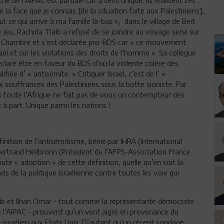
la face que je connais [de la situation faite aux Palestiniens],
t ce qui arrive à ma famille là-bas », dans le village de Beit
e jeu, Rachida Tlaib a refusé de se joindre au voyage servi sur
la Chambre et s’est déclarée pro-BDS car « ce mouvement
raël et sur les violations des droits de l’homme ». Sa collègue
claré être en faveur du BDS d’où la violente colère des
iée d’ « antisémite. » Critiquer Israël, c’est de l’ «
 souffrances des Palestiniens sous la botte sioniste. Par
lus toute l’Afrique ne fait pas de vous un contempteur des
t à part. Unique parmi les nations !
inition de l’antisémitisme, bénie par IHRA (International
Bertrand Heilbronn (Président de l’AFPS-Association France
ute « adoption » de cette définition, quelle qu’en soit la
s de la politique israélienne contre toutes les voix qui
b et Ilhan Omar - tout comme la représentante démocrate
 l’AIPAC - prouvent qu’un vent aigre en provenance du
-israélien aux Etats Unis. D’autant qu’un récent sondage