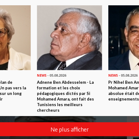
NEWS
- 05.08.2026
NEWS
- 05.08.2026
plan de
Adnene Ben Abdesselem - La
Pr Nihel Ben Am
n pas vers la
formation et les choix
Mohamed Amara:
sur un long
pédagogiques dictés par Si
absolue était d
ir
Mohamed Amara, ont fait des
enseignements 
Tunisiens les meilleurs
chercheurs
Ne plus afficher