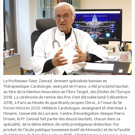
Le Professeur Faiez Zannad, éminent spécialiste tunisien en
Thérapeutique-Cardiologie, exerçant en France, a été proclamé lauréat,
au titre de la Mention Innovation en Fibro Target, des Etoiles de l’Europe
2018. La cérémonie de remise des Prix s'est déroulée lundi 5 décembre
2018, à Paris au Musée du quai Branly Jacques Chirac, à l’issue du 5e
Forum Horizon 2020. Médecin Cardiologue, enseignant et chercheur à
I'Inserm, Université de Lorraine, Centre d'investigation clinique Pierre
Drouin, le Pr Zannad fait partie des douze lauréats, chacun dans sa
spécialité, de la 6ème édition de cette prestigieuse distinction. Pur
produit de l’école publique tunisienne (natif de Monastir) et de la Faculté
de Médecine de Tunis (1er cycle en 1971), il fait honneur à son pays, à sa