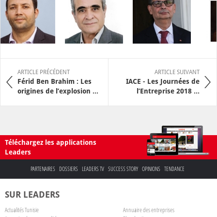
ARTICLE PRÉCÉDENT
ARTICLE SUIVANT
Férid Ben Brahim : Les
IACE - Les Journées de
origines de l’explosion ...
l’Entreprise 2018 ...
Téléchargez les applications
Leaders
PARTENAIRES
DOSSIERS
LEADERS TV
SUCCESS STORY
OPINIONS
TENDANCE
SUR LEADERS
Actualités Tunisie
Annuaire des entreprises