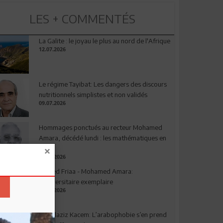
LES + COMMENTÉS
La Galite : le joyau le plus au nord de l'Afrique
12.07.2026
Le régime Tayibat: Les dangers des discours
nutritionnels simplistes et non validés
09.07.2026
Hommages ponctués au recteur Mohamed
Amara, décédé lundi : les mathématiques en
deuil
03.08.2026
Ahmed Friaa - Mohamed Amara:
l’Universitaire exemplaire
04.08.2026
Abdelaziz Kacem: L’arabophobie s’en prend