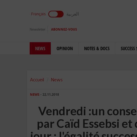
العربية
Français
Newsletter
ABONNEZ-VOUS
NEWS
OPINION
NOTES & DOCS
SUCCESS 
Accueil
News
NEWS
- 22.11.2018
Vendredi :un consei
par Caïd Essebsi et 
jour : l'égalité succe