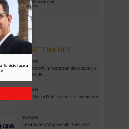
aux chiffres arabes
09.07.2026
PARTENAIRES
06.08.2026
a Tunisie face à
Un consortium européen développe un
ie
modèle de ...
04.08.2026
OPPO lance l'A6c en Tunisie: la nouvelle
...
29.07.2026
Le Groupe QNB poursuit l’exécution