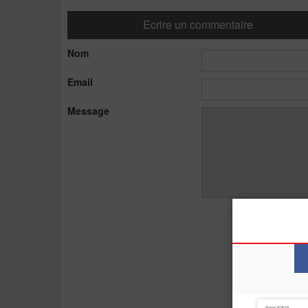
Ecrire un commentaire
Nom
Email
Message