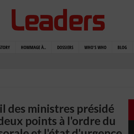
STORY
HOMMAGE À..
DOSSIERS
WHO'S WHO
BLOG
l des ministres présidé
deux points à l'ordre du
ssorale et l'état d'urgence