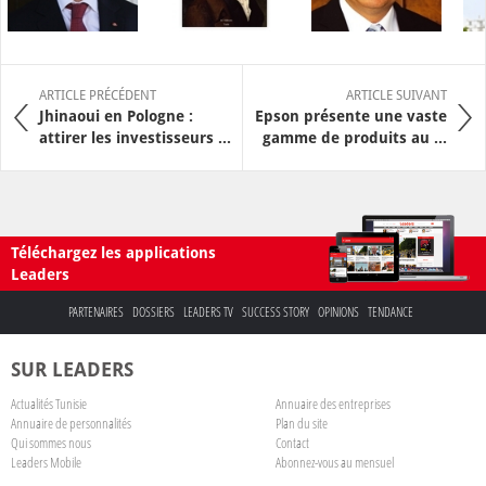
ARTICLE PRÉCÉDENT
ARTICLE SUIVANT
Jhinaoui en Pologne :
Epson présente une vaste
attirer les investisseurs ...
gamme de produits au ...
Téléchargez les applications
Leaders
PARTENAIRES
DOSSIERS
LEADERS TV
SUCCESS STORY
OPINIONS
TENDANCE
SUR LEADERS
Actualités Tunisie
Annuaire des entreprises
Annuaire de personnalités
Plan du site
Qui sommes nous
Contact
Leaders Mobile
Abonnez-vous au mensuel