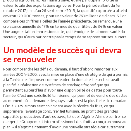
valeur totale des exportations agricoles. Pour la période allant du 1er
octobre 2017 jusqu’au 26 septembre 2018, la quantité exportée a atteint
environ 129.000 tonnes, pour une valeur de 763 millions de dinars. Si l’on
compare ces chiffres à celles de l’année précédente, on remarque une
croissance annuelle de 17% en termes de quantité et de 34% en valeur.
Une augmentation impressionnante, qui témoigne de la bonne santé du
secteur, qui n’aura par contre pas le temps de se reposer sur ses lauriers.
Un modèle de succès qui devra
se renouveler
Pour comprendre les défis du demain, il faut d’abord remonter aux
années 2004-2005, avec la mise en place d'une stratégie de qui a permis
à la Tunisie de s’imposer comme leader du domaine. Le secteur avait
planifié la réalisation de systèmes de stockage frigorifique qui
permettent aujourd’hui d’avoir une disponibilité de dattes pour toute
l’année. C’est une spécificité tunisienne, qui permet de vendre des dattes
au moment où la demande des pays arabes est la plus forte : le ramadan.
D’ici à 2025 le mois saint coïncidera avec la récolte du fruit, ce qui
supprimera l’avantage concurrentiel tunisien, au profit des grandes
capacités productives d’autres pays, tel que l’Algérie. Afin de contrer ce
danger, le Groupement Interprofessionnel des fruits a conçu un nouveau
plan. « Il s’agit maintenant d’avoir une nouvelle stratégie car autrement