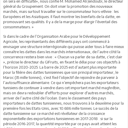
on sera en difficulté», nous confie M. Mohamed Ali Jendoubi, le directeur
général du Groupement. On doit viser la promotion des nouveaux
marchés, mais surtout travailler sur le consommateur hors-ethnie : les
Européens et les Asiatiques. Il faut montrer les bienfaits de la datte, en
promouvant ses qualités. Il y a de la marge pour élargir l’éventail des
consommateurs. »
Si dans le cadre de l’Organisation Arabe pour le Développement
Agricole, les représentants des différents pays ont commencé à
envisager une structure interrégionale qui puisse aider tous à faire mieux
connaître les dattes dans les marchés internationaux, de l’autre côté la
concurrence restera bien vive : « Chacun va parler de sa datte, c’est clair
», précise le directeur du GIFruits, en fixant le délai pour ces objectifs à
l’horizon 2020-2025. La barre de 2025 est d’autant plus importante
pour la filière des dattes tunisiennes que son principal importateur, le
Maroc (35 mille tonnes), s’est fixé l’objectif de rejoindre de parvenir à
l’autosuffisance alimentaire. Ce qui n’empêchera pas les exportateurs
tunisiens de continuer à vendre dans cet important marché maghrébin,
mais on devra redoubler d'efforts pour explorer d'autres marchés,
arriver de l’autre côté de l’océan. Dans le classement des pays
importateurs de dattes tunisiennes, nous trouvons à la deuxième pour la
première fois les Etats-Unis, avec 10.686 mille tonnes. Le succès de la
datte tunisienne sur ce marché est révélateur de la croissance
exponentielle des exportations tunisiennes en 2017-2018 : si sur la
période 2016-2017, la quantité importée par ce pays avait atteint les