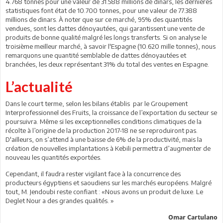
4.768 tonnes pour une valeur de 31.588 millions de dinars, les dernières
statistiques font état de 10.700 tonnes, pour une valeur de 77.388
millions de dinars. À noter que sur ce marché, 95% des quantités
vendues, sont les dattes dénoyautées, qui garantissent une vente de
produits de bonne qualité malgré les longs transferts. Si on analyse le
troisième meilleur marché, à savoir l'Espagne (10.620 mille tonnes), nous
remarquons une quantité semblable de dattes dénoyautées et
branchées, les deux représentant 31% du total des ventes en Espagne.
L’actualité
Dans le court terme, selon les bilans établis par le Groupement
Interprofessionnel des Fruits, la croissance de l’exportation du secteur se
poursuivra. Même si les exceptionnelles conditions climatiques de la
récolte à l’origine de la production 2017-18 ne se reproduiront pas.
D'ailleurs, on s’attend à une baisse de 6% de la productivité, mais la
création de nouvelles implantations à Kebili permettra d’augmenter de
nouveau les quantités exportées.
Cependant, il faudra rester vigilant face à la concurrence des
producteurs égyptiens et saoudiens sur les marchés européens. Malgré
tout, M. Jendoubi reste confiant : «Nous avons un produit de luxe. Le
Deglet Nour a des grandes qualités. »
Omar Cartulano