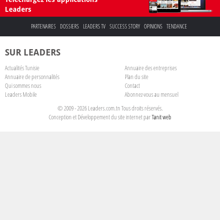
Leaders
PARTENAIRES
DOSSIERS
LEADERS TV
SUCCESS STORY
OPINIONS
TENDANCE
SUR LEADERS
Actualités Tunisie
Annuaire des entreprises
Annuaire de personnalités
Plan du site
Qui sommes nous
Contact
Leaders Mobile
Abonnez-vous au mensuel
© 2009 - 2026 Leaders.com.tn Tous droits réservés.
Conception et Développement du site internet par
Tanit web