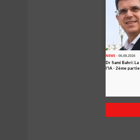
NEWS
- 06.08.2026
Dr Sami Bahri: La
l'IA - 2ème partie