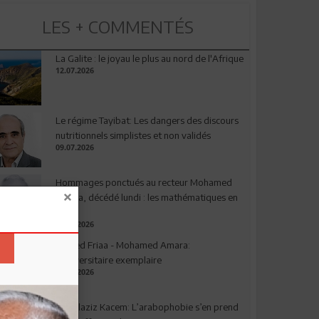
LES + COMMENTÉS
La Galite : le joyau le plus au nord de l'Afrique
12.07.2026
Le régime Tayibat: Les dangers des discours
nutritionnels simplistes et non validés
09.07.2026
Hommages ponctués au recteur Mohamed
Amara, décédé lundi : les mathématiques en
deuil
03.08.2026
Ahmed Friaa - Mohamed Amara:
l’Universitaire exemplaire
04.08.2026
Abdelaziz Kacem: L’arabophobie s’en prend