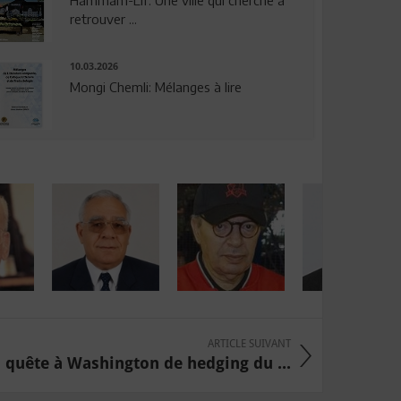
Hammam-Lif: Une ville qui cherche à
retrouver ...
10.03.2026
Mongi Chemli: Mélanges à lire
ARTICLE SUIVANT
n quête à Washington de hedging du ...