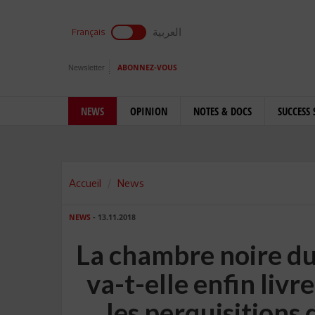
العربية
Français
Newsletter
ABONNEZ-VOUS
NEWS
OPINION
NOTES & DOCS
SUCCESS 
Accueil
News
NEWS
- 13.11.2018
La chambre noire du 
va-t-elle enfin livr
les perquisitions 