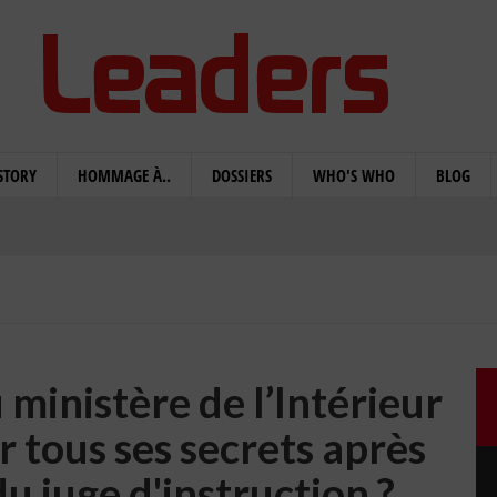
STORY
HOMMAGE À..
DOSSIERS
WHO'S WHO
BLOG
ministère de l’Intérieur
er tous ses secrets après
du juge d'instruction ?