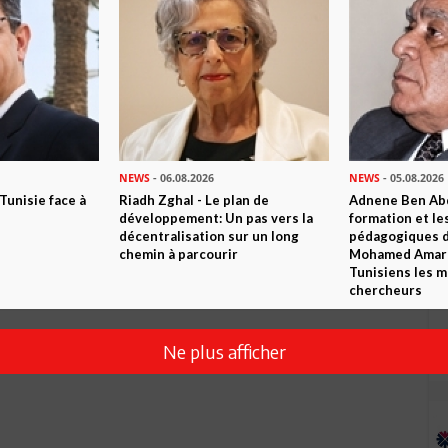
Envoyer
NEWS
- 06.08.2026
NEWS
- 05.08.2026
 Tunisie face à
Riadh Zghal - Le plan de
Adnene Ben Abd
développement: Un pas vers la
formation et le
décentralisation sur un long
pédagogiques di
chemin à parcourir
Mohamed Amara,
Tunisiens les m
chercheurs
Ne plus afficher