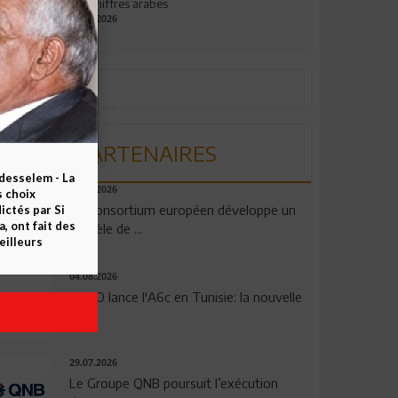
aux chiffres arabes
09.07.2026
PARTENAIRES
esselem - La
06.08.2026
s choix
Un consortium européen développe un
ctés par Si
 ont fait des
modèle de ...
eilleurs
04.08.2026
OPPO lance l'A6c en Tunisie: la nouvelle
...
29.07.2026
Le Groupe QNB poursuit l’exécution