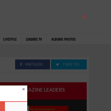
LIFESTYLE
LEADERS TV
ALBUMS PHOTOS
PARTAGER
TWEETER
MAGAZINE LEADERS