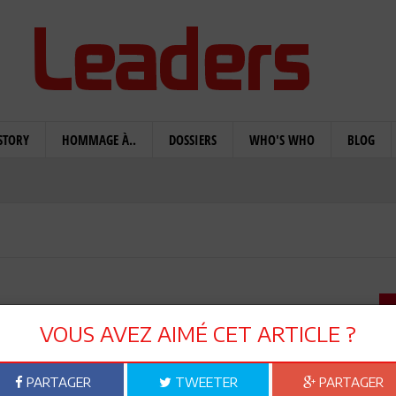
STORY
HOMMAGE À..
DOSSIERS
WHO'S WHO
BLOG
 : les partants
VOUS AVEZ AIMÉ CET ARTICLE ?
PARTAGER
TWEETER
PARTAGER