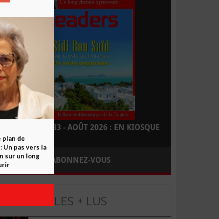
LEADERS N° 183 - AOÛT 2026 : EN KIOSQUE
e plan de
 Un pas vers la
n sur un long
ABONNEZ-VOUS
rir
LES + LUS