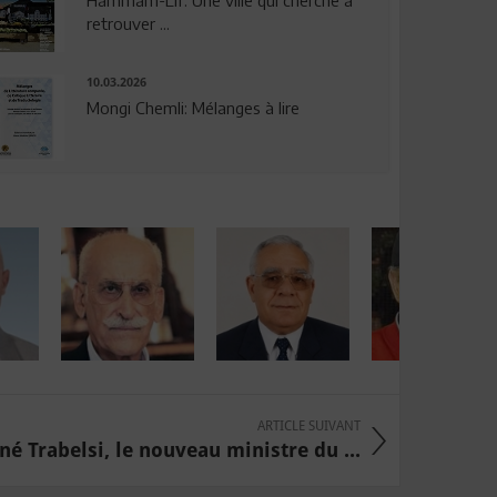
Hammam-Lif: Une ville qui cherche à
retrouver ...
10.03.2026
Mongi Chemli: Mélanges à lire
ARTICLE SUIVANT
né Trabelsi, le nouveau ministre du ...