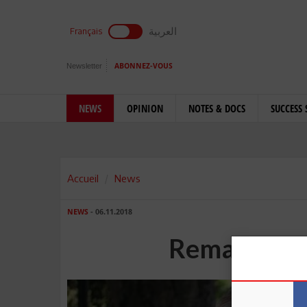
العربية
Français
Newsletter
ABONNEZ-VOUS
NEWS
OPINION
NOTES & DOCS
SUCCESS 
Accueil
News
NEWS
- 06.11.2018
Remaniement