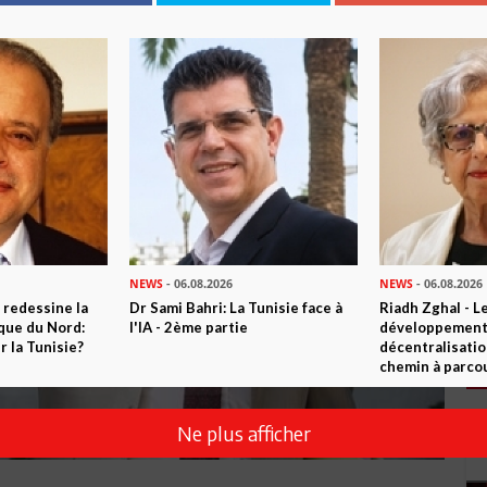
NEWS
- 06.08.2026
NEWS
- 06.08.2026
 redessine la
Dr Sami Bahri: La Tunisie face à
Riadh Zghal - L
ique du Nord:
l'IA - 2ème partie
développement:
 la Tunisie?
décentralisatio
chemin à parcou
Ne plus afficher