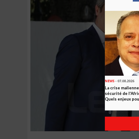
NEWS
- 07.08.2026
La crise malienne
sécurité de l'Afr
Quels enjeux pour