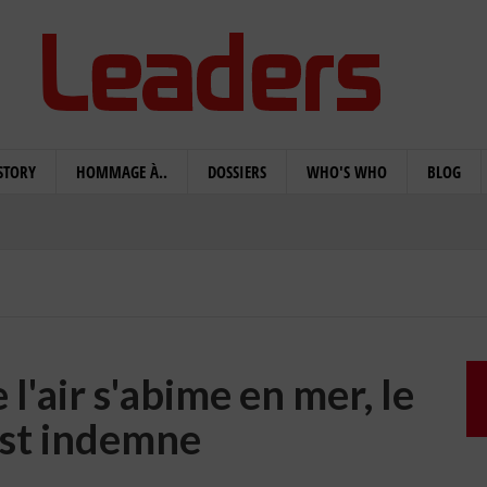
STORY
HOMMAGE À..
DOSSIERS
WHO'S WHO
BLOG
l'air s'abime en mer, le
est indemne