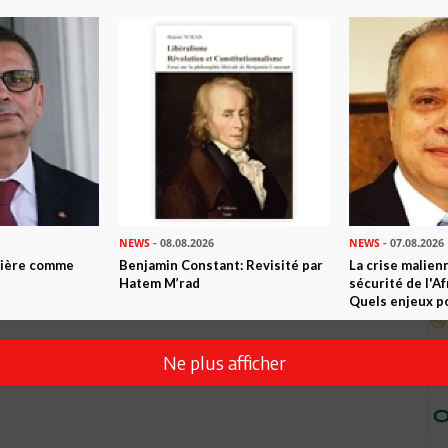
NEWS
- 08.08.2026
NEWS
- 07.08.2026
ntière comme
Benjamin Constant: Revisité par
La crise malien
Hatem M’rad
sécurité de l'A
Quels enjeux po
Ne plus afficher