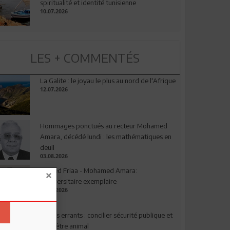
spiritualité et identité tunisienne
10.07.2026
LES + COMMENTÉS
La Galite : le joyau le plus au nord de l'Afrique
12.07.2026
Hommages ponctués au recteur Mohamed
Amara, décédé lundi : les mathématiques en
deuil
03.08.2026
Ahmed Friaa - Mohamed Amara:
l’Universitaire exemplaire
04.08.2026
Chiens errants : concilier sécurité publique et
bien-être animal