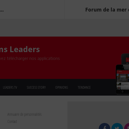
..
Forum de la mer 
ons Leaders
ez télécharger nos applications
LEADERS TV
SUCCESS STORY
OPINIONS
TENDANCE
Annuaire de personnalités
Contact