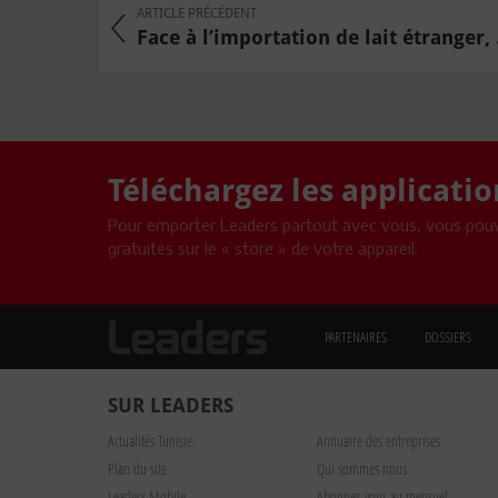
ARTICLE PRÉCÉDENT
Face à l’importation de lait étranger, .
Téléchargez les applicati
Pour emporter Leaders partout avec vous, vous pouv
gratuites sur le « store » de votre appareil.
PARTENAIRES
DOSSIERS
SUR LEADERS
Actualités Tunisie
Annuaire des entreprises
Plan du site
Qui sommes nous
Leaders Mobile
Abonnez-vous au mensuel