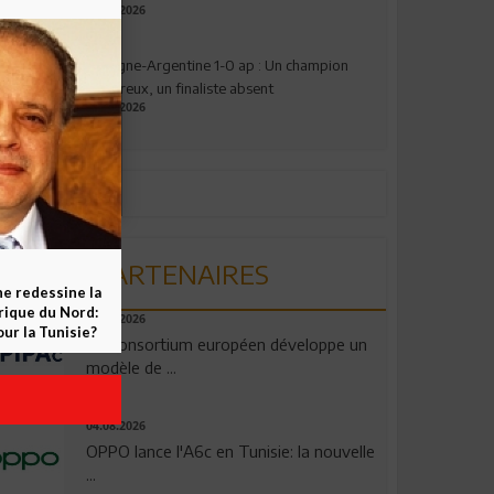
17.07.2026
Espagne-Argentine 1-0 ap : Un champion
valeureux, un finaliste absent
19.07.2026
PARTENAIRES
ne redessine la
frique du Nord:
06.08.2026
ur la Tunisie?
Un consortium européen développe un
modèle de ...
04.08.2026
OPPO lance l'A6c en Tunisie: la nouvelle
...