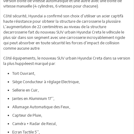
version boite de vitesse automatique et une autre avec une boite de
vitesse manuelle (4 cylindres, 6 vitesses pour chacune).
Côté sécurité, Hyundai a confirmé son choix d’utiliser un acier captifà
haute résistance pour obtenir la structure de carrosserie la plussûre.
L’augmentation de 22 centimètres au niveau de la structure
decarrosserie fait du nouveau SUV urbain Hyundai Creta le véhicule le
plus sûr dans son segment avec une carrosserie incroyablement rigide
qui peut absorber en toute sécurité les forces d’impact de collision
comme aucune autre.
Côté équipements, le nouveau SUV urbain Hyundai Creta dans sa version
la plus huppéeest marqué par:
Toit Ouvrant,
Siège Conducteur à réglage Electrique,
Sellerie en Cuir,
Jantes en Aluminium 17’’,
Allumage Automatique des Feux,
Capteur de Pluie,
Caméra + Radar de Recul,
Ecran Tactile 5’’,