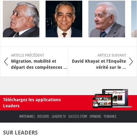
ARTICLE PRÉCÉDENT
ARTICLE SUIVANT
Migration, mobilité et
David Khayat et l’Enquête
départ des compétences ...
vérité sur le ...
Téléchargez les applications
Leaders
PARTENAIRES
DOSSIERS
LEADERS TV
SUCCESS STORY
OPINIONS
TENDANCE
SUR LEADERS