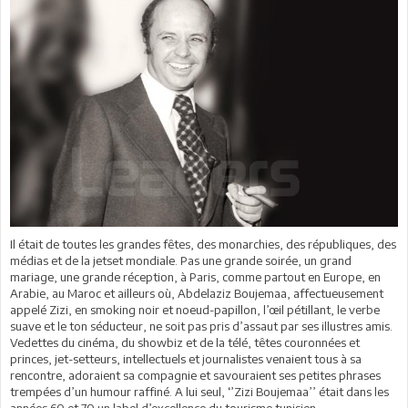
Il était de toutes les grandes fêtes, des monarchies, des républiques, des
médias et de la jetset mondiale. Pas une grande soirée, un grand
mariage, une grande réception, à Paris, comme partout en Europe, en
Arabie, au Maroc et ailleurs où, Abdelaziz Boujemaa, affectueusement
appelé Zizi, en smoking noir et noeud-papillon, l’œil pétillant, le verbe
suave et le ton séducteur, ne soit pas pris d’assaut par ses illustres amis.
Vedettes du cinéma, du showbiz et de la télé, têtes couronnées et
princes, jet-setteurs, intellectuels et journalistes venaient tous à sa
rencontre, adoraient sa compagnie et savouraient ses petites phrases
trempées d’un humour raffiné. A lui seul, ‘’Zizi Boujemaa’’ était dans les
années 60 et 70 un label d’excellence du tourisme tunisien.