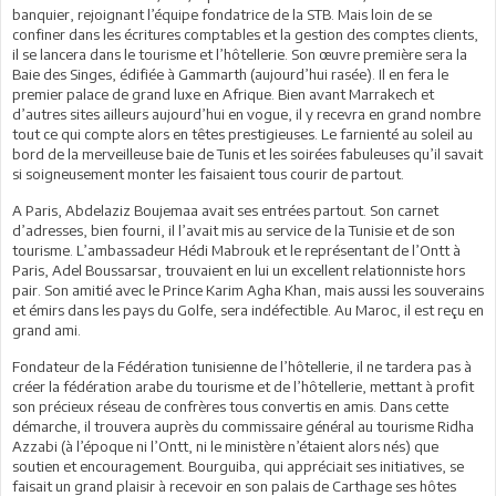
banquier, rejoignant l’équipe fondatrice de la STB. Mais loin de se
confiner dans les écritures comptables et la gestion des comptes clients,
il se lancera dans le tourisme et l’hôtellerie. Son œuvre première sera la
Baie des Singes, édifiée à Gammarth (aujourd’hui rasée). Il en fera le
premier palace de grand luxe en Afrique. Bien avant Marrakech et
d’autres sites ailleurs aujourd’hui en vogue, il y recevra en grand nombre
tout ce qui compte alors en têtes prestigieuses. Le farnienté au soleil au
bord de la merveilleuse baie de Tunis et les soirées fabuleuses qu’il savait
si soigneusement monter les faisaient tous courir de partout.
A Paris, Abdelaziz Boujemaa avait ses entrées partout. Son carnet
d’adresses, bien fourni, il l’avait mis au service de la Tunisie et de son
tourisme. L’ambassadeur Hédi Mabrouk et le représentant de l’Ontt à
Paris, Adel Boussarsar, trouvaient en lui un excellent relationniste hors
pair. Son amitié avec le Prince Karim Agha Khan, mais aussi les souverains
et émirs dans les pays du Golfe, sera indéfectible. Au Maroc, il est reçu en
grand ami.
Fondateur de la Fédération tunisienne de l’hôtellerie, il ne tardera pas à
créer la fédération arabe du tourisme et de l’hôtellerie, mettant à profit
son précieux réseau de confrères tous convertis en amis. Dans cette
démarche, il trouvera auprès du commissaire général au tourisme Ridha
Azzabi (à l’époque ni l’Ontt, ni le ministère n’étaient alors nés) que
soutien et encouragement. Bourguiba, qui appréciait ses initiatives, se
faisait un grand plaisir à recevoir en son palais de Carthage ses hôtes