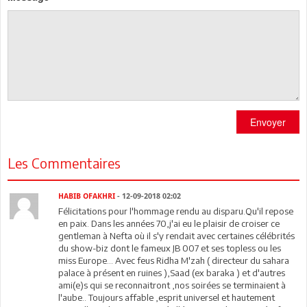
Envoyer
Les Commentaires
HABIB OFAKHRI
- 12-09-2018 02:02
Félicitations pour l'hommage rendu au disparu.Qu'il repose
en paix. Dans les années 70,j'ai eu le plaisir de croiser ce
gentleman à Nefta où il s'y rendait avec certaines célébrités
du show-biz dont le fameux JB 007 et ses topless ou les
miss Europe... Avec feus Ridha M'zah ( directeur du sahara
palace à présent en ruines ),Saad (ex baraka ) et d'autres
ami(e)s qui se reconnaitront ,nos soirées se terminaient à
l'aube.. Toujours affable ,esprit universel et hautement