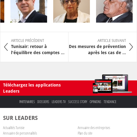
ARTICLE PRÉCÉDENT
ARTICLE SUIVANT
Tunisair: retour à
Des mesures de prévention
l'équilibre des comptes ...
après les cas de ...
Téléchargez les applications
Leaders
PARTENAIRES
DOSSIERS
LEADERS TV
SUCCESS STORY
OPINIONS
TENDANCE
SUR LEADERS
Actualités Tunisie
Annuaire des entreprises
Annuaire de personnalités
Plan du site