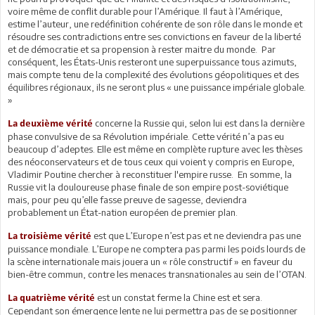
voire même de conflit durable pour l’Amérique. Il faut à l’Amérique,
estime l’auteur, une redéfinition cohérente de son rôle dans le monde et
résoudre ses contradictions entre ses convictions en faveur de la liberté
et de démocratie et sa propension à rester maitre du monde. Par
conséquent, les États-Unis resteront une superpuissance tous azimuts,
mais compte tenu de la complexité des évolutions géopolitiques et des
équilibres régionaux, ils ne seront plus « une puissance impériale globale.
»
concerne la Russie qui, selon lui est dans la dernière
La deuxième vérité
phase convulsive de sa Révolution impériale. Cette vérité n’a pas eu
beaucoup d’adeptes. Elle est même en complète rupture avec les thèses
des néoconservateurs et de tous ceux qui voient y compris en Europe,
Vladimir Poutine chercher à reconstituer l'empire russe. En somme, la
Russie vit la douloureuse phase finale de son empire post-soviétique
mais, pour peu qu’elle fasse preuve de sagesse, deviendra
probablement un État-nation européen de premier plan.
est que L’Europe n’est pas et ne deviendra pas une
La troisième vérité
puissance mondiale. L’Europe ne comptera pas parmi les poids lourds de
la scène internationale mais jouera un « rôle constructif » en faveur du
bien-être commun, contre les menaces transnationales au sein de l’OTAN.
est un constat ferme la Chine est et sera.
La quatrième vérité
Cependant son émergence lente ne lui permettra pas de se positionner