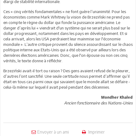
élargi de stabilité internationale.
Ces « cinq vérités fondamentales » ne font guère l’unanimité. Pour les
économistes comme Mark Whitney la vision de Brzeziński ne prend pas
en compte le règne du dollar qui fonde la puissance américaine. Le
danger d’après lui « viendrait d'un système qui ne serait plus basé sur le
dollar progressant, notamment dans les pays en développement. Et si
cela arrivait, alors les USA perdraient leur mainmise sur l'économie
mondiale ». L’autre critique provient du silence assourdissant sur le chaos
politique interne aux Etats-Unis qui a été observé par ailleurs lors des
dernières élections américaines. Donc, que l'on épouse ou non ces cinq
vérités, le texte donne à réfléchir.
Brzeziński avait-il tort ou raison ? Des gens avaient refusé de le pleurer,
d’autres l’ont sanctifié. Une seule certitude nous permet d’affirmer qu’il
était en tous cas parmi ceux qui savaient que le monde allait se défaire -
celui-là même sur lequel il avait pesé pendant des décennies.
Mondher Khaled
Ancien fonctionnaire des Nations-Unies
Envoyer à un ami
Imprimer