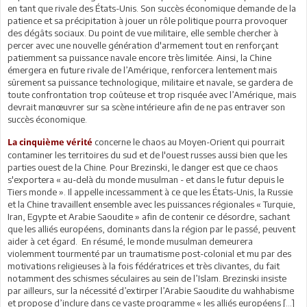
en tant que rivale des États-Unis. Son succès économique demande de la
patience et sa précipitation à jouer un rôle politique pourra provoquer
des dégâts sociaux. Du point de vue militaire, elle semble chercher à
percer avec une nouvelle génération d'armement tout en renforçant
patiemment sa puissance navale encore très limitée. Ainsi, la Chine
émergera en future rivale de l’Amérique, renforcera lentement mais
sûrement sa puissance technologique, militaire et navale, se gardera de
toute confrontation trop coûteuse et trop risquée avec l’Amérique, mais
devrait manœuvrer sur sa scène intérieure afin de ne pas entraver son
succès économique.
concerne le chaos au Moyen-Orient qui pourrait
La cinquième vérité
contaminer les territoires du sud et de l'ouest russes aussi bien que les
parties ouest de la Chine. Pour Brezinski, le danger est que ce chaos
s'exportera « au-delà du monde musulman - et dans le futur depuis le
Tiers monde ». Il appelle incessamment à ce que les États-Unis, la Russie
et la Chine travaillent ensemble avec les puissances régionales « Turquie,
Iran, Egypte et Arabie Saoudite » afin de contenir ce désordre, sachant
que les alliés européens, dominants dans la région par le passé, peuvent
aider à cet égard. En résumé, le monde musulman demeurera
violemment tourmenté par un traumatisme post-colonial et mu par des
motivations religieuses à la fois fédératrices et très clivantes, du fait
notamment des schismes séculaires au sein de l’Islam. Brezinski insiste
par ailleurs, sur la nécessité d’extirper l’Arabie Saoudite du wahhabisme
et propose d’inclure dans ce vaste programme « les alliés européens […]