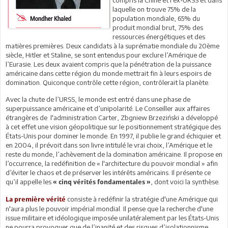
laquelle on trouve 75% de la
population mondiale, 65% du
produit mondial brut, 75% des
ressources énergétiques et des
matières premières. Deux candidats à la suprématie mondiale du 20ème
siècle, Hitler et Staline, se sont entendus pour exclure l’Amérique de
l’Eurasie. Les deux avaient compris que la pénétration de la puissance
américaine dans cette région du monde mettrait fin à leurs espoirs de
domination. Quiconque contrôle cette région, contrôlerait la planète.
Avec la chute de l’URSS, le monde est entré dans une phase de
superpuissance américaine et d’unipolarité. Le Conseiller aux affaires
étrangères de l'administration Carter, Zbgniew Brzeziński a développé
à cet effet une vision géopolitique sur le positionnement stratégique des
États-Unis pour dominer le monde. En 1997, il publie le grand échiquier et
en 2004, il prévoit dans son livre intitulé le vrai choix, l’Amérique et le
reste du monde, l’achèvement de la domination américaine. Il propose en
l’occurrence, la redéfinition de « l'architecture du pouvoir mondial » afin
d’éviter le chaos et de préserver les intérêts américains. Il présente ce
qu’il appelle les
, dont voici la synthèse.
« cinq vérités fondamentales »
consiste à redéfinir la stratégie d'une Amérique qui
La première vérité
n'aura plus le pouvoir impérial mondial. Il pense que la recherche d'une
issue militaire et idéologique imposée unilatéralement par les États-Unis
ne pourra provoquer que de l’inanité et des risques d’isolationnisme,