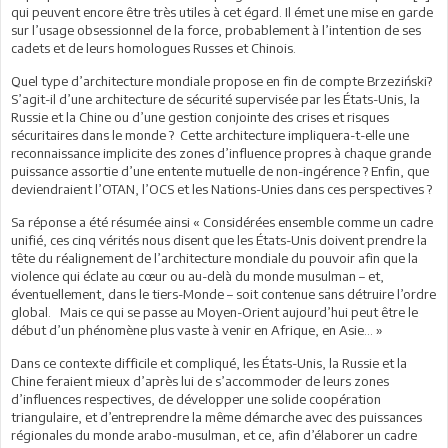
qui peuvent encore être très utiles à cet égard. Il émet une mise en garde
sur l’usage obsessionnel de la force, probablement à l’intention de ses
cadets et de leurs homologues Russes et Chinois.
Quel type d’architecture mondiale propose en fin de compte Brzeziński?
S’agit-il d’une architecture de sécurité supervisée par les États-Unis, la
Russie et la Chine ou d’une gestion conjointe des crises et risques
sécuritaires dans le monde ? Cette architecture impliquera-t-elle une
reconnaissance implicite des zones d’influence propres à chaque grande
puissance assortie d’une entente mutuelle de non-ingérence ? Enfin, que
deviendraient l’OTAN, l’OCS et les Nations-Unies dans ces perspectives ?
Sa réponse a été résumée ainsi « Considérées ensemble comme un cadre
unifié, ces cinq vérités nous disent que les États-Unis doivent prendre la
tête du réalignement de l’architecture mondiale du pouvoir afin que la
violence qui éclate au cœur ou au-delà du monde musulman – et,
éventuellement, dans le tiers-Monde – soit contenue sans détruire l’ordre
global. Mais ce qui se passe au Moyen-Orient aujourd’hui peut être le
début d’un phénomène plus vaste à venir en Afrique, en Asie… »
Dans ce contexte difficile et compliqué, les États-Unis, la Russie et la
Chine feraient mieux d’après lui de s’accommoder de leurs zones
d’influences respectives, de développer une solide coopération
triangulaire, et d’entreprendre la même démarche avec des puissances
régionales du monde arabo-musulman, et ce, afin d’élaborer un cadre